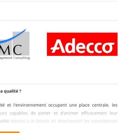
a qualité ?
té et l'environnement occupent une place centrale, les
eurs capables de porter et d'animer efficacement leur
alité
répond à ce besoin en développant les compétences
entaux de la qualité et les normes associées, tout en