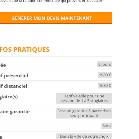
devis et de la relation commerciale qui peuvent en découler*
GÉNÉRER MON DEVIS MAINTENANT
FOS PRATIQUES
2 Jours
rée
1980 €
if présentiel
1680 €
if distanciel
Tarif valable pour une
giaire(s)
session de 1 à 5 stagiaires
Session garantie à partir d’un
sion garantie
seul participant
Non
F
Dans la ville de votre choix
le