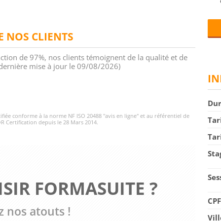
DE NOS CLIENTS
action de 97%, nos clients témoignent de la qualité et de
 (dernière mise à jour le 09/08/2026)
IN
Du
rtifiée conforme à la norme NF ISO 20488 "avis en ligne" et au référentiel de
Tar
R Certification depuis le 28 Mars 2014.
Tar
Sta
Ses
SIR FORMASUITE ?
CP
 nos atouts !
Vil