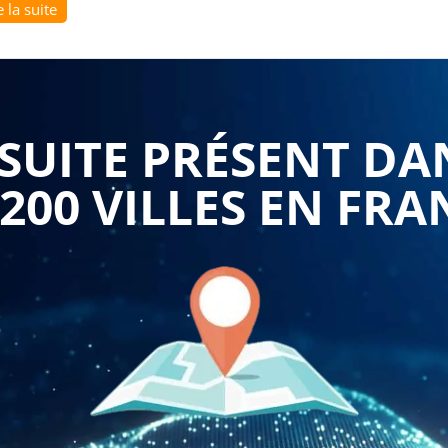
e la suite
ux participants de maîtriser les outils et techniques
 Grâce à une approche pratique et concrète, les apprenants
 les équipes autour d'une démarche qualité cohérente.
UITE PRÉSENT DA
ogramme à vos besoins spécifiques, garantissant ainsi une
votre contexte professionnel.
 200 VILLES EN FRA
ment la gestion de projets qualité et l'accompagnement du
ussite des initiatives d'amélioration continue. Cette
s les clés pour devenir de véritables ambassadeurs de la
 formation courtes et intensives permettent une acquisition
grâce à la certification Qualiopi.
ocaux, dans nos salles ou en distanciel, partout en France,
ntes opérationnelles. Notre garantie premier inscrit assure
confirmé, avec un tarif unique incluant tout le nécessaire