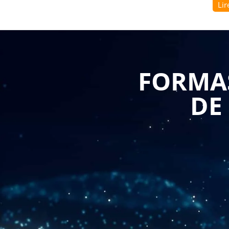
Lir
sachant les transmettre aux équipes.
Cette
formation savoir animer la qualité
permet a
indispensables pour animer la qualité au quotidien.
développent leur capacité à impliquer et motiver
FORMAS
Formasuite
adapte gratuitement le contenu de ce pr
montée en compétences directement applicable dans 
DE
L'apprentissage de l'animation qualité inclut égale
changement, deux aspects déterminants pour la ré
formation certifiée Qualiopi offre aux participant
qualité au sein de leur organisation. Les sessions de
rapide des compétences, avec un financement possible 
Que vous souhaitiez organiser ces sessions dans vos l
nous nous adaptons à votre planning et à vos contrai
le maintien de la session dès qu'un participant est 