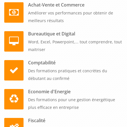
Achat-Vente et Commerce
En somme, la formation sur le thème "Être à l'aise dans ses
Améliorer vos performances pour obtenir de
relations professionnelles" est très utile pour les
meilleurs résultats
professionnels de tous les secteurs d'activité. Elle leur permet
de mieux comprendre les enjeux des relations
Bureautique et Digital
professionnelles, d'acquérir des compétences sociales,
Word, Excel, Powerpoint,... tout comprendre, tout
d'améliorer leur confiance en soi, de développer des réseaux
maitriser
professionnels solides et diversifiés et d'améliorer leur
performance professionnelle. Cette formation contribue ainsi
Comptabilité
à garantir une carrière professionnelle épanouissante,
Des formations pratiques et concrètes du
productive et durable.
débutant au confirmé
Economie d'Energie
Des formations pour une gestion énergétique
plus efficace en entreprise
Fiscalité