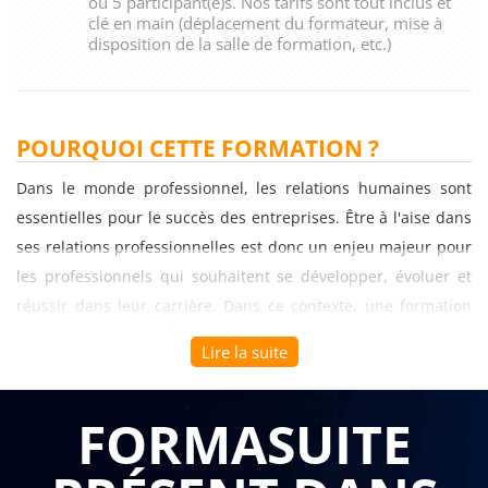
ou 5 participant(e)s. Nos tarifs sont tout inclus et
clé en main (déplacement du formateur, mise à
disposition de la salle de formation, etc.)
POURQUOI CETTE FORMATION ?
Dans le monde professionnel, les relations humaines sont
essentielles pour le succès des entreprises. Être à l'aise dans
ses relations professionnelles est donc un enjeu majeur pour
les professionnels qui souhaitent se développer, évoluer et
réussir dans leur carrière. Dans ce contexte, une formation
sur le thème "Être à l'aise dans ses relations
Lire la suite
professionnelles" peut être très utile pour les professionnels
de tous les secteurs d'activité.
FORMASUITE
Voici les principaux avantages de suivre une telle formation :