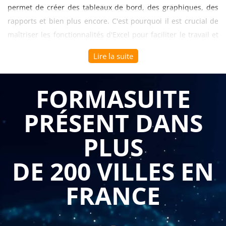
permet de créer des tableaux de bord, des graphiques, des
rapports et bien plus encore. C'est pourquoi il est crucial de
maîtriser les fonctionnalités d'Excel pour faciliter le travail et
améliorer l'efficacité.
Lire la suite
Les formations sur Excel offrent aux professionnels des
connaissances avancées sur les fonctionnalités de base et les
FORMASUITE
fonctionnalités avancées. Les participants apprendront à
PRÉSENT DANS
utiliser des formules et des fonctions pour automatiser les
calculs et les analyses, à gérer les données à l'aide de
PLUS
tableaux croisés dynamiques et à créer des graphiques pour
visualiser les données.
DE 200 VILLES EN
La formation permet également d'acquérir des compétences
FRANCE
pour améliorer l'efficacité et la productivité, telles que la
création de modèles, la personnalisation de l'interface
utilisateur et la gestion de l'information. Les participants