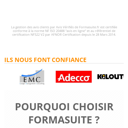
La gestion des avis clients par Avis Vérifiés de Formasuite.fr est certifiée
conforme à la norme NF ISO 20488 "avis en ligne" et au référentiel de
certification NF522 V2 par AFNOR Certification depuis le 28 Mars 2014.
ILS NOUS FONT CONFIANCE
POURQUOI CHOISIR
FORMASUITE ?