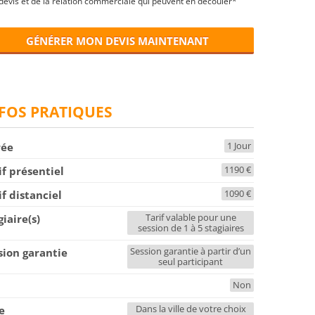
devis et de la relation commerciale qui peuvent en découler*
GÉNÉRER MON DEVIS MAINTENANT
FOS PRATIQUES
1 Jour
rée
1190 €
if présentiel
1090 €
if distanciel
Tarif valable pour une
giaire(s)
session de 1 à 5 stagiaires
Session garantie à partir d’un
sion garantie
seul participant
Non
F
Dans la ville de votre choix
le