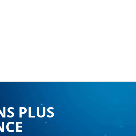
NS PLUS
NCE