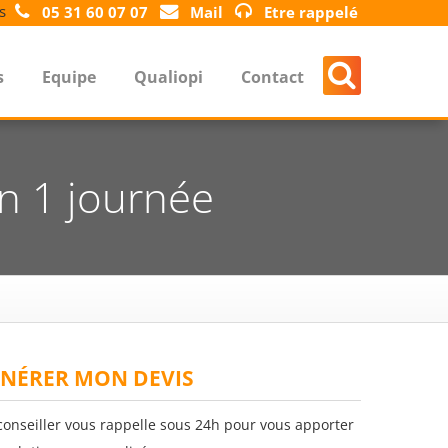
s
05 31 60 07 07
Mail
Etre rappelé
s
Equipe
Qualiopi
Contact
n 1 journée
NÉRER MON DEVIS
conseiller vous rappelle sous 24h pour vous apporter