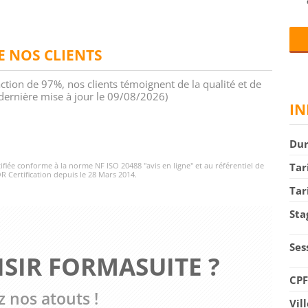
DE NOS CLIENTS
action de 97%, nos clients témoignent de la qualité et de
 (dernière mise à jour le 09/08/2026)
IN
Du
rtifiée conforme à la norme NF ISO 20488 "avis en ligne" et au référentiel de
Tar
R Certification depuis le 28 Mars 2014.
Tar
Sta
Ses
SIR FORMASUITE ?
CP
 nos atouts !
Vil