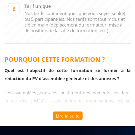
Tarif unique
6
Nos tarifs sont identiques que vous soyez seul(e)
ou 5 participant(e)s. Nos tarifs sont tout inclus et
clé en main (déplacement du formateur, mise à
disposition de la salle de formation, etc.)
POURQUOI CETTE FORMATION ?
Quel est l'objectif de cette formation se former à la
rédaction du PV d'assemblée générale et des annexes ?
Les assemblées générales constituent des moments clés dans
la vie des sociétés, associations et organisations, où se
prennent des décisions stratégiques engageant l'avenir de la
Lire la suite
structure. La retranscription fidèle des débats et la
production des documents officiels requièrent une
méthodologie rigoureuse et une connaissance précise des