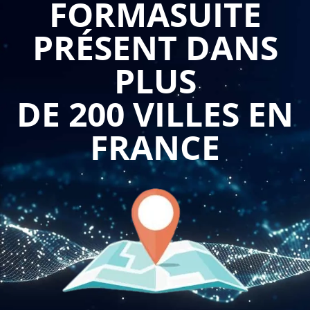
FORMASUITE
obligations juridiques pour garantir la validité des
PRÉSENT DANS
délibérations.
PLUS
La
formation se former à la rédaction du PV d'assemblée
générale et des annexes
permet aux participants de maîtriser
DE 200 VILLES EN
l'ensemble du processus propre aux assemblées générales,
depuis la préparation de la convocation jusqu'à l'archivage
FRANCE
des documents. Cette formation aborde les différentes
typologies d'assemblées, les mentions obligatoires à faire
figurer dans chaque procès-verbal et les techniques de prise
de notes efficaces. Les apprenants découvrent comment
structurer un compte-rendu conforme aux exigences légales,
gérer les votes et les résolutions, et préparer les annexes
indispensables.
Formasuite
propose des sessions concrètes
qui s'appuient sur des cas pratiques issus de situations
réelles rencontrées en entreprise.