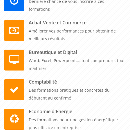
Dernière chance de vous inscrire à ces
salles ou en distanciel. Nous organisons les sessions quand
formations
vous le souhaitez, avec une garantie unique : votre
formation
se former à la rédaction du PV d'assemblée générale et des
Achat-Vente et Commerce
annexes
est maintenue dès le premier inscrit. Notre tarif
Améliorer vos performances pour obtenir de
forfaitaire couvre de 1 à 5 participants, incluant tous les
meilleurs résultats
modèles et supports pédagogiques. Cette approche permet
Bureautique et Digital
aux secrétaires, assistants de direction et responsables
Word, Excel, Powerpoint,... tout comprendre, tout
administratifs de disposer rapidement des outils pratiques
maitriser
pour produire des procès-verbaux irréprochables et gérer
sereinement toute la documentation liée aux assemblées.
Comptabilité
Contactez-nous pour construire ensemble le programme
Des formations pratiques et concrètes du
adapté à votre environnement juridique.
débutant au confirmé
Economie d'Energie
Des formations pour une gestion énergétique
plus efficace en entreprise