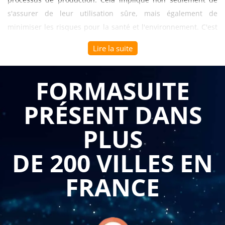
s'assurer de leur utilisation sûre, mais également de
minimiser les risques pour la santé et l'environnement. C'est
pourquoi une formation sur la mise au point d'un Plan de
Lire la suite
Gestion des Solvants est d'une importance capitale.
Cette formation permet aux professionnels d'acquérir les
FORMASUITE
connaissances nécessaires pour évaluer les risques associés
PRÉSENT DANS
à l'utilisation des solvants et mettre en place des mesures de
prévention appropriées. Ils apprennent à identifier les
PLUS
dangers potentiels, à évaluer l'exposition des travailleurs et à
mettre en œuvre des contrôles adéquats pour réduire les
DE 200 VILLES EN
risques au minimum. En comprenant les propriétés des
solvants, leurs effets sur la santé et l'environnement, ainsi
FRANCE
que les réglementations en vigueur, les participants sont en
mesure de concevoir un plan de gestion solide et adapté à
leur entreprise.