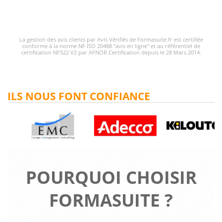
La gestion des avis clients par Avis Vérifiés de Formasuite.fr est certifiée
conforme à la norme NF ISO 20488 "avis en ligne" et au référentiel de
certification NF522 V2 par AFNOR Certification depuis le 28 Mars 2014.
ILS NOUS FONT CONFIANCE
POURQUOI CHOISIR
FORMASUITE ?