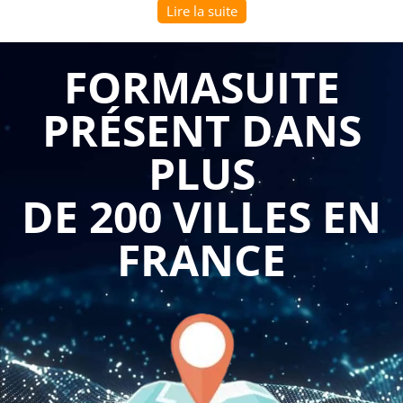
Lire la suite
pourquoi une formation sur ce thème revêt un intérêt
considérable. Voici quelques raisons qui expliquent pourquoi
FORMASUITE
investir dans une telle formation est essentiel pour un public
B to B :
PRÉSENT DANS
Tout d'abord, une formation sur les méthodologies et
PLUS
pratiques du marketing permet aux professionnels d'acquérir
les connaissances nécessaires pour élaborer des stratégies
DE 200 VILLES EN
marketing solides. Ils apprendront les concepts
fondamentaux du marketing, tels que la segmentation du
FRANCE
marché, le positionnement, le ciblage et le mix marketing (les
fameux "4P" : produit, prix, distribution, communication).
Grâce à ces connaissances, ils seront en mesure d'analyser
leur marché, d'identifier les besoins des clients et de
concevoir des offres adaptées. Ils apprendront également à
évaluer la concurrence et à différencier leur entreprise en