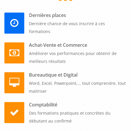
l'optimisation des moteurs de recherche (SEO), le marketing
Dernières places
d'influence et bien plus encore. En se tenant à jour avec les
dernières innovations, ils pourront tirer parti des
Dernière chance de vous inscrire à ces
opportunités offertes par le marketing numérique et intégrer
formations
ces nouveaux canaux dans leurs stratégies marketing B to B.
Achat-Vente et Commerce
De plus, une formation sur les méthodologies et pratiques du
Améliorer vos performances pour obtenir de
marketing permet aux professionnels d'améliorer leur
meilleurs résultats
capacité à communiquer et à collaborer avec différents
Bureautique et Digital
acteurs internes et externes. Ils apprendront à travailler en
Word, Excel, Powerpoint,... tout comprendre, tout
équipe, à gérer des projets marketing, à coordonner des
maitriser
campagnes et à communiquer efficacement avec les parties
prenantes. Ils développeront des compétences en leadership,
Comptabilité
en négociation et en gestion des relations clients, ce qui est
Des formations pratiques et concrètes du
essentiel pour réussir dans le domaine du marketing B to B.
débutant au confirmé
En conclusion, une formation sur les méthodologies et