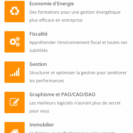
Economie d'Energie
pratiques du marketing offre de nombreux avantages pour
Des formations pour une gestion énergétique
les professionnels B to B. Elle permet d'acquérir les
plus efficace en entreprise
compétences essentielles pour élaborer des stratégies
marketing efficaces, analyser les marchés, utiliser les outils
Fiscalité
numériques, et collaborer avec les différentes parties
Appréhender l’environnement fiscal et toutes ses
prenantes. En investissant dans cette formation, les
subtilités
entreprises peuvent renforcer leur position concurrentielle,
accroître leur part de marché et améliorer leur rentabilité. Ne
Gestion
sous-estimez pas l'importance du marketing dans votre
Structurer et optimiser la gestion pour améliorer
entreprise B to B et prenez l'initiative de vous former pour
les performances
maîtriser les méthodologies et pratiques du marketing.
Graphisme et PAO/CAO/DAO
Les meilleurs logiciels n'auront plus de secret
pour vous
Immobilier