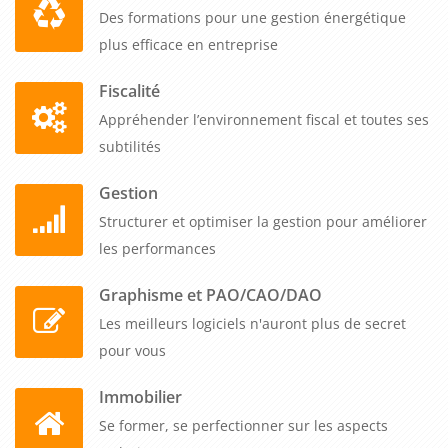
Des formations pour une gestion énergétique
de ses employés, renforce la confiance et crée un
plus efficace en entreprise
environnement de travail plus sûr. La sécurité est l'affaire de
tous, et cette formation contribue à préparer les employés à
Fiscalité
réagir de manière adéquate en cas d'urgence, sauver des vies
Appréhender l’environnement fiscal et toutes ses
et minimiser les risques.
subtilités
Gestion
Structurer et optimiser la gestion pour améliorer
les performances
Graphisme et PAO/CAO/DAO
Les meilleurs logiciels n'auront plus de secret
pour vous
Immobilier
Se former, se perfectionner sur les aspects