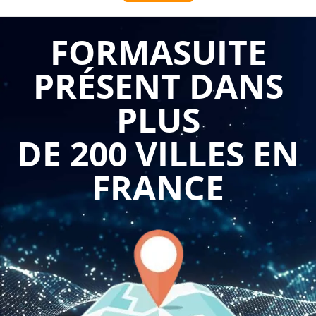
sur l'évacuation sécurité revêt une importance cruciale pour
les entreprises, en leur permettant de former leurs employés
FORMASUITE
aux procédures et aux gestes à adopter en cas d'urgence.
PRÉSENT DANS
L'un des principaux avantages de cette formation est de
sensibiliser les employés aux risques potentiels et de les
PLUS
préparer à réagir de manière adéquate en cas d'évacuation
nécessaire. Les participants apprennent les procédures
DE 200 VILLES EN
d'évacuation spécifiques à leur lieu de travail, y compris les
itinéraires d'évacuation, les points de rassemblement et les
FRANCE
moyens de communication en cas d'urgence. Ils sont formés
aux gestes et aux comportements à adopter pour garantir
une évacuation sûre et ordonnée, en évitant les situations de
panique qui pourraient aggraver la situation.
Une autre dimension importante de la formation sur
l'évacuation sécurité est de former les employés aux gestes
de premiers secours. Ils apprennent les techniques de base