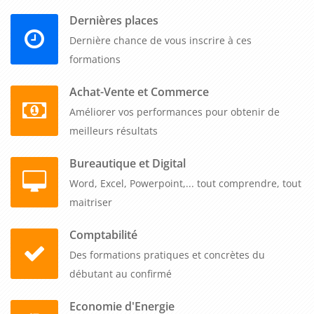
Un autre avantage de la formation sur l'évacuation sécurité
Dernières places
est de développer une culture de prévention au sein de
Dernière chance de vous inscrire à ces
l'entreprise. Les employés sont sensibilisés aux
formations
comportements et aux actions préventives qui peuvent
contribuer à éviter les situations d'urgence ou à en réduire
Achat-Vente et Commerce
les conséquences. Ils apprennent à repérer les dangers
Améliorer vos performances pour obtenir de
potentiels, à signaler les anomalies et à suivre les procédures
meilleurs résultats
de prévention mises en place. Cela contribue à créer un
Bureautique et Digital
environnement de travail plus sûr et à réduire les risques
Word, Excel, Powerpoint,... tout comprendre, tout
pour tous les acteurs de l'entreprise.
maitriser
En conclusion, la formation sur l'évacuation sécurité revêt
Comptabilité
une importance cruciale pour les entreprises. Elle permet de
Des formations pratiques et concrètes du
former les employés aux procédures d'évacuation spécifiques
débutant au confirmé
à leur lieu de travail, aux gestes de premiers secours et aux
comportements préventifs. Investir dans cette formation
Economie d'Energie
témoigne de l'engagement de l'entreprise envers la sécurité