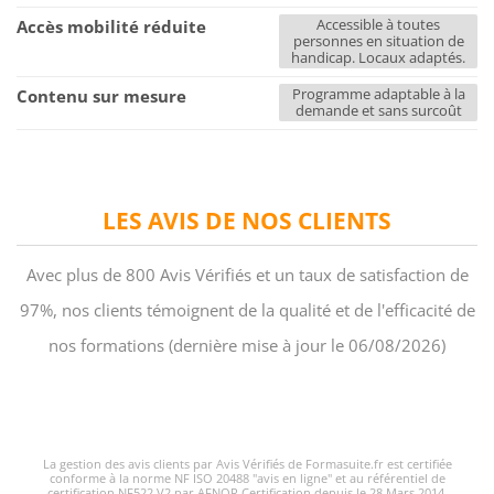
Accessible à toutes
Accès mobilité réduite
personnes en situation de
handicap. Locaux adaptés.
Programme adaptable à la
Contenu sur mesure
demande et sans surcoût
LES AVIS DE NOS CLIENTS
Avec plus de 800 Avis Vérifiés et un taux de satisfaction de
97%, nos clients témoignent de la qualité et de l'efficacité de
nos formations (dernière mise à jour le 06/08/2026)
La gestion des avis clients par Avis Vérifiés de Formasuite.fr est certifiée
conforme à la norme NF ISO 20488 "avis en ligne" et au référentiel de
certification NF522 V2 par AFNOR Certification depuis le 28 Mars 2014.