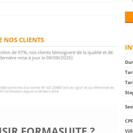
DE NOS CLIENTS
IN
action de 97%, nos clients témoignent de la qualité et de
 (dernière mise à jour le 08/08/2026)
Du
Tar
Tar
rtifiée conforme à la norme NF ISO 20488 "avis en ligne" et au référentiel de
R Certification depuis le 28 Mars 2014.
Sta
Ses
CP
SIR FORMASUITE ?
Vil