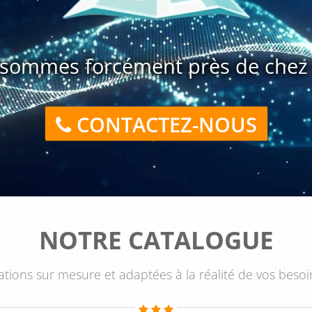
ont à interpréter les états financiers, à comprendre les
conomies et à élaborer des plans d'action pour optimiser la
sommes forcément près de chez 
abilité des charges du personnel" est essentielle pour les
ace des coûts liés aux salaires, aux cotisations sociales et
s RH qui suivent cette formation pourront comprendre les
CONTACTEZ-NOUS
budget pour les charges du personnel, calculer les charges
financiers liés aux charges du personnel. Les entreprises qui
rer que leur gestion des charges du personnel est bien
timuler la croissance de l'entreprise.
NOTRE CATALOGUE
tions sur mesure et adaptées à la réalité de vos besoi