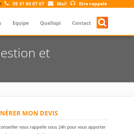
s
05 31 60 07 07
Mail
Etre rappelé
s
Equipe
Qualiopi
Contact
estion et
NÉRER MON DEVIS
conseiller vous rappelle sous 24h pour vous apporter