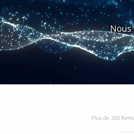
aux charges du personnel. Les participants apprendr
tendances de coûts, à identifier les opportunités d'é
gestion des charges du personnel.
Nous 
En conclusion, une formation sur le thème "La compt
entreprises qui souhaitent garantir une gestion effic
aux avantages sociaux des employés. Les responsable
différentes charges liées au personnel, préparer un 
sociales et fiscales, ainsi que analyser les résultats 
investissent dans cette formation peuvent s'assu
optimisée, ce qui peut aider à réduire les coûts et à s
Plus de 350 forma