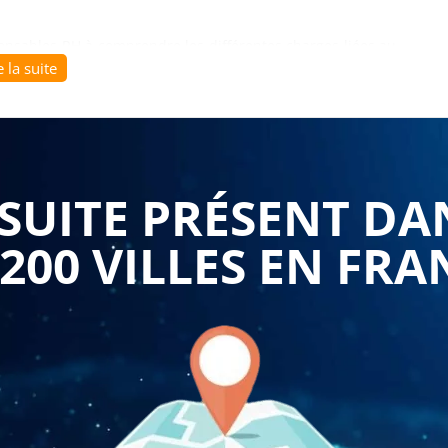
ponsables RH à comprendre les différentes charges liées au
e la suite
es sur les salaires et les avantages sociaux. Les participants
fiscales applicables aux charges du personnel, ainsi que
aration et de paiement.
s RH à comprendre comment préparer un budget pour les
UITE PRÉSENT DA
valuer les coûts liés aux salaires, aux cotisations sociales
épenses en fonction des prévisions de croissance et des
 200 VILLES EN FRA
sonnel peut également aider les participants à comprendre
les. Les participants apprendront à calculer les cotisations
 les avantages sociaux, ainsi qu'à comprendre les différentes
s employeurs.
 comprendre comment analyser les résultats financiers liés