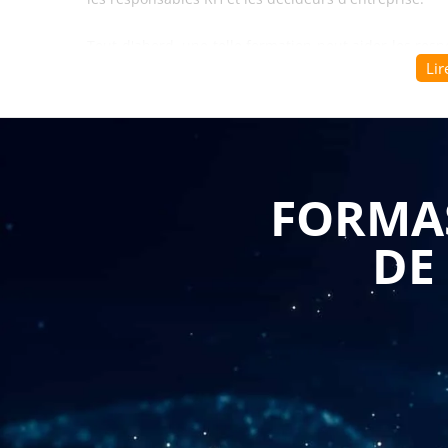
Tout d'abord, une telle formation peut aider les res
Lir
personnel, telles que les cotisations sociales, les tax
apprendront à comprendre les règles comptables et 
les différentes obligations légales en matière de décl
Ensuite, la formation peut aider les responsable
FORMAS
charges du personnel. Les participants apprendront à é
et aux avantages sociaux, ainsi qu'à prévoir les d
DE
fluctuations du marché.
La formation sur la comptabilité des charges du per
les techniques de calcul des charges sociales et fisca
sociales, les taxes sur les salaires et les impôts sur
options de déduction fiscale pour les employés et le
Enfin, la formation peut aider les responsables RH à