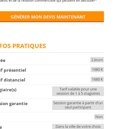
devis et de la relation commerciale qui peuvent en découler*
GÉNÉRER MON DEVIS MAINTENANT
FOS PRATIQUES
2 Jours
rée
1980 €
if présentiel
1680 €
if distanciel
Tarif valable pour une
giaire(s)
session de 1 à 5 stagiaires
Session garantie à partir d’un
sion garantie
seul participant
Non
F
Dans la ville de votre choix
le