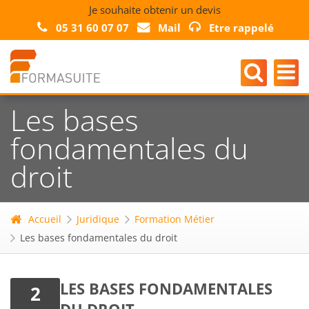
Je souhaite obtenir un devis
05 31 60 07 07
Mail
Etre rappelé
Les bases
fondamentales du
droit
Accueil
Juridique
Formation Métier
Les bases fondamentales du droit
LES BASES FONDAMENTALES
2