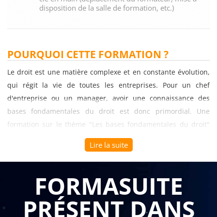
disposition de la salle de formation, etc.)
POURQUOI CETTE FORMATION ?
Le droit est une matière complexe et en constante évolution,
qui régit la vie de toutes les entreprises. Pour un chef
d'entreprise ou un manager, avoir une connaissance des
bases fondamentales du droit est donc primordial. Une
formation sur le thème "Les bases fondamentales du droit"
peut ainsi s'avérer très utile.
Lire la suite
Tout d'abord, cette formation permet de comprendre les
grands principes du droit, tels que la hiérarchie des normes,
FORMASUITE
les différentes branches du droit (droit civil, droit commercial,
PRÉSENT DANS
droit social, etc.) et les différentes juridictions compétentes.
Elle permet également de comprendre le rôle des différents