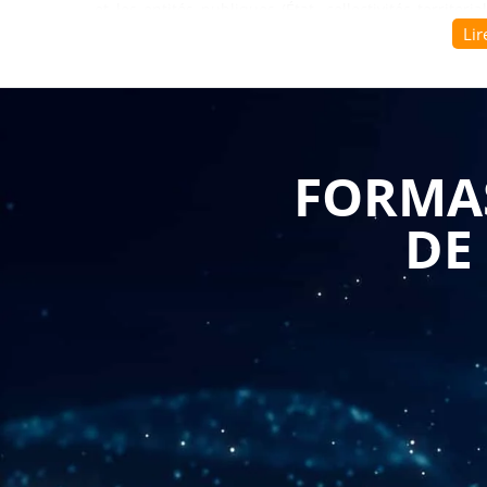
et les entités publiques (État, collectivités territo
Lir
professionnels qui peinent à exploiter pleinement le
à la transmission basique des factures sans tirer par
qui optimisent considérablement les délais de traite
La
formation maîtriser les bases de Chorus
proposé
FORMAS
des outils de communication dans CHORUS de manièr
travers l'architecture de la plateforme, les dif
DE
notifications automatiques, espaces d'échange sécur
factures, ainsi que les canaux de dialogue avec les
adaptent gratuitement le contenu du programme à vot
vos besoins spécifiques selon votre volume d'act
paramétrer vos préférences de notification, commen
comment utiliser les fonctionnalités de recherche po
L'apprentissage de la gestion efficace des échanges
opérationnel de cette
formation maîtriser le