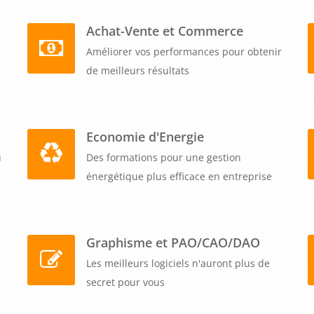
acteurs de votre chaîne de facturation (commerciaux,
os pratiques sur la plateforme.
Achat-Vente et Commerce
Améliorer vos performances pour obtenir
 transformez cette obligation réglementaire en avantage
de meilleurs résultats
 vous révèle comment communiquer efficacement, suivre
luide avec l'ensemble des acteurs du secteur public pour
ésorerie.
Economie d'Energie
u
Des formations pour une gestion
énergétique plus efficace en entreprise
Graphisme et PAO/CAO/DAO
Les meilleurs logiciels n'auront plus de
secret pour vous