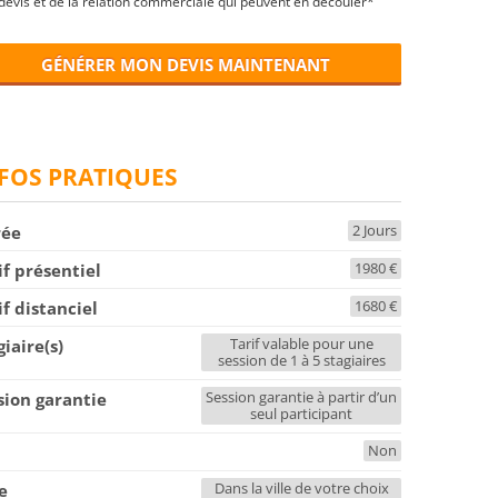
devis et de la relation commerciale qui peuvent en découler*
GÉNÉRER MON DEVIS MAINTENANT
FOS PRATIQUES
2 Jours
rée
1980 €
if présentiel
1680 €
if distanciel
Tarif valable pour une
giaire(s)
session de 1 à 5 stagiaires
Session garantie à partir d’un
sion garantie
seul participant
Non
F
Dans la ville de votre choix
le