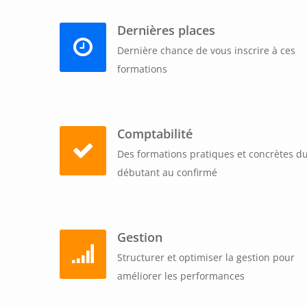
permet de former simultanément les différents 
comptables, contrôleurs de gestion) et d'harmoniser v
Dernières places
Dernière chance de vous inscrire à ces
Maîtrisez Chorus Pro dans toutes ses dimensions et
formations
opérationnel grâce à une formation pratique qui
précisément vos factures et collaborer de manière f
optimiser vos délais de paiement et sécuriser votre tr
Comptabilité
Des formations pratiques et concrètes d
débutant au confirmé
Gestion
Structurer et optimiser la gestion pour
améliorer les performances