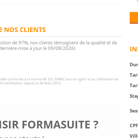
DE NOS CLIENTS
action de 97%, nos clients témoignent de la qualité et de
IN
 (dernière mise à jour le 09/08/2026)
Du
Tar
rtifiée conforme à la norme NF ISO 20488 "avis en ligne" et au référentiel de
R Certification depuis le 28 Mars 2014.
Tar
Sta
Ses
SIR FORMASUITE ?
CP
Vil