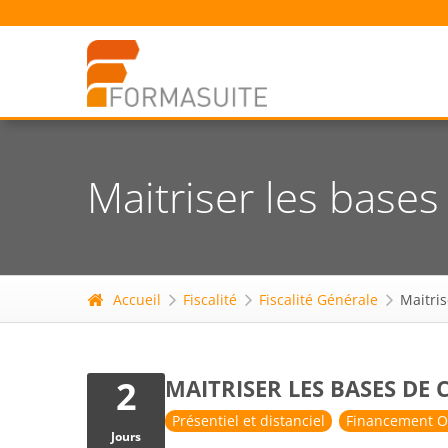
Maitriser les base
Accueil
Fiscalité
Fiscalité Générale
Maitri
2
MAITRISER LES BASES DE
Présentiel et distanciel
Financement O
Jours