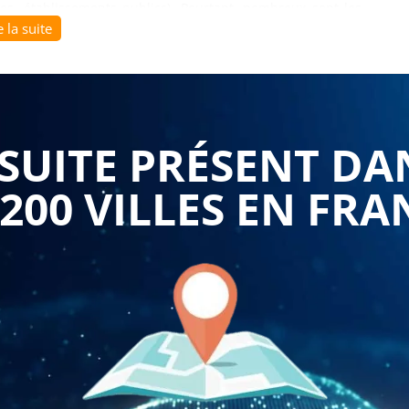
riales, établissements publics). Pourtant, nombreux sont les
e la suite
s fonctionnalités de cette plateforme complexe, se limitant
ti des outils de suivi, de communication et de collaboration
ment et de paiement.
e par
Formasuite
vous permet de comprendre l'intégration
UITE PRÉSENT DA
e progressive et structurée. Cette session vous guide à
férents espaces de communication (messagerie interne,
 200 VILLES EN FRA
isés), les mécanismes d'alerte et de suivi des statuts de
 services comptables des entités publiques. Nos formateurs
re profil utilisateur (émetteur, récepteur, valideur) et à
ivité avec la sphère publique. Vous découvrez comment
t interpréter les messages de rejet ou de validation, et
ur retrouver rapidement l'historique de vos échanges.
 internes et externes via la plateforme constitue le cœur
s bases de Chorus
. Vous apprenez à structurer vos