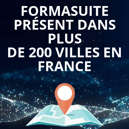
Tout d'abord, une formation en construction de plan de
FORMASUITE
financement permettra aux participants de comprendre les
PRÉSENT DANS
bases de la finance d'entreprise, telles que la différence entre
les fonds propres et les fonds d'emprunt, les notions de cash-
PLUS
flow, de retour sur investissement et de rentabilité. Ils
pourront ainsi se familiariser avec les principaux concepts et
DE 200 VILLES EN
outils utilisés pour construire un plan de financement.
FRANCE
Ensuite, la formation permettra aux participants d'acquérir
les compétences nécessaires pour établir un plan de
financement solide et cohérent. Ils apprendront à identifier
les besoins de financement de l'entreprise en fonction de ses
objectifs et de ses projets, à évaluer les différentes sources
de financement disponibles, à établir un budget et un plan
de trésorerie, et à calculer les coûts et les risques liés à
chaque option de financement.