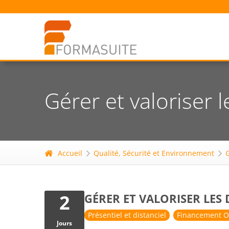
Gérer et valoriser 
Accueil
Qualité, Sécurité et Environnement
2
GÉRER ET VALORISER LES
Présentiel et distanciel
Financement O
Jours