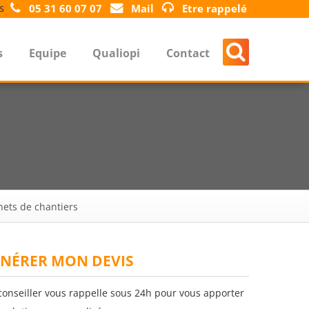
s
05 31 60 07 07
Mail
Etre rappelé
s
Equipe
Qualiopi
Contact
chets de chantiers
NÉRER MON DEVIS
conseiller vous rappelle sous 24h pour vous apporter