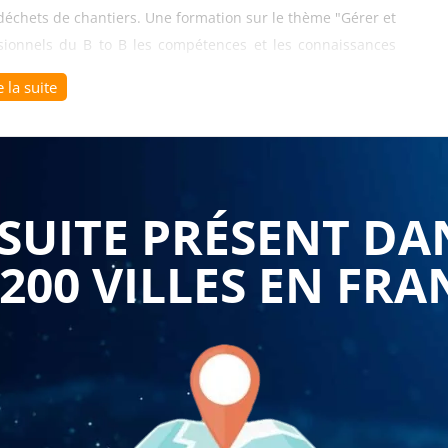
 déchets de chantiers. Une formation sur le thème "Gérer et
ssionnels du B to B les compétences et les connaissances
 un développement durable. Dans cet article, nous allons
e la suite
ises B to B et les avantages concrets qu'elle offre.
onnels d'acquérir une compréhension approfondie des
 des déchets de chantiers. Ils apprennent les obligations
es pratiques à suivre pour une gestion responsable des
UITE PRÉSENT DA
met de se conformer aux réglementations en vigueur, de
s sanctions potentielles.
 200 VILLES EN FRA
n des déchets de chantiers développe les compétences
ces de tri, de collecte, de traitement et de valorisation des
r les différents types de déchets, à mettre en œuvre des
ères de recyclage adaptées, et à optimiser les processus de
act environnemental, de limiter les déchets destinés à
re.