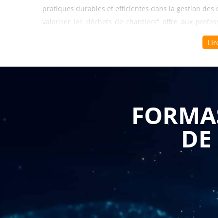
pratiques durables et efficientes dans la gestion des
valoriser les déchets de chantiers" offre aux profe
nécessaires pour relever ces défis et contribuer à
Lir
expliquer l'intérêt de cette formation pour les entrepr
Tout d'abord, la formation permet aux professi
réglementations et des normes en matière de gestion
légales, les normes environnementales et les bonn
FORMAS
déchets. Cette connaissance approfondie leur per
minimiser les risques de non-conformité et d'éviter le
DE
Ensuite, la formation en gestion et valorisatio
nécessaires pour mettre en place des stratégies effica
déchets. Les professionnels apprennent à identifie
méthodes de tri appropriées, à sélectionner les fili
gestion des déchets. Cela permet de réduire l'imp
l'enfouissement et de favoriser une économie circulai