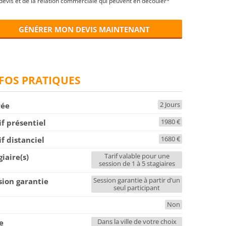
devis et de la relation commerciale qui peuvent en découler*
GÉNÉRER MON DEVIS MAINTENANT
FOS PRATIQUES
2 Jours
rée
1980 €
if présentiel
1680 €
if distanciel
Tarif valable pour une
giaire(s)
session de 1 à 5 stagiaires
Session garantie à partir d’un
sion garantie
seul participant
Non
F
Dans la ville de votre choix
le