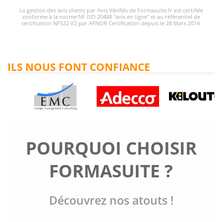
La gestion des avis clients par Avis Vérifiés de Formasuite.fr est certifiée
conforme à la norme NF ISO 20488 "avis en ligne" et au référentiel de
certification NF522 V2 par AFNOR Certification depuis le 28 Mars 2014.
ILS NOUS FONT CONFIANCE
POURQUOI CHOISIR
FORMASUITE ?
Découvrez nos atouts !