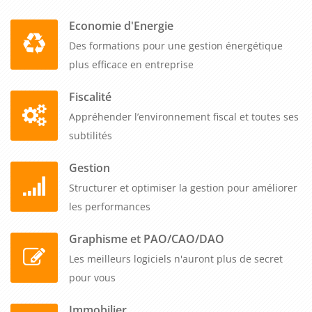
promouvant votre marque et vos produits, en générant des
Economie d'Energie
leads qualifiés, en analysant les résultats et en vous
Des formations pour une gestion énergétique
démarquant de la concurrence, vous serez en mesure de
plus efficace en entreprise
créer une présence Instagram stratégique et efficace pour
votre entreprise. Ne manquez pas l'opportunité de
Fiscalité
développer votre activité grâce à Instagram et de connecter
Appréhender l’environnement fiscal et toutes ses
avec votre public cible de manière créative et authentique.
subtilités
Gestion
Structurer et optimiser la gestion pour améliorer
les performances
Graphisme et PAO/CAO/DAO
Les meilleurs logiciels n'auront plus de secret
pour vous
Immobilier