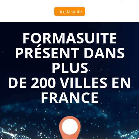
générer des opportunités commerciales. C'est pourquoi une
Lire la suite
formation spécialisée sur le thème "Créer et mener une
stratégie Instagram pour l'entreprise" revêt une importance
FORMASUITE
cruciale pour les entreprises B to B. Dans cet article, nous
allons explorer les raisons pour lesquelles cette formation est
PRÉSENT DANS
essentielle pour réussir sur Instagram.
PLUS
Maximiser la visibilité et l'engagement : Une formation
sur la création et la gestion d'une stratégie Instagram
vous permettra de maximiser votre visibilité et votre
DE 200 VILLES EN
engagement sur la plateforme. Vous apprendrez à
créer un profil professionnel attractif, à utiliser les
bons hashtags, à publier un contenu de qualité et à
FRANCE
interagir avec votre audience de manière efficace. En
utilisant les meilleures pratiques d'Instagram, vous
serez en mesure de générer un engagement accru,
d'attirer de nouveaux followers et de renforcer la
présence de votre entreprise sur la plateforme.
Promouvoir votre marque et vos produits : Instagram
offre une excellente opportunité de promouvoir votre
marque et vos produits de manière visuelle et