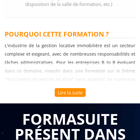
disposition de la salle de formation, etc.)
POURQUOI CETTE FORMATION ?
L'industrie de la gestion locative immobilière est un secteur
complexe et exigeant, avec de nombreuses responsabilités et
tâches administratives. Pour les entreprises B to B évoluant
dans ce domaine, investir dans une formation sur le thème
"Assistant(e) de gestion locative" peut apporter de nombreux
avantages. Dans cet article, nous allons explorer ces
Lire la suite
avantages et mettre en évidence l'importance de cette
formation pour votre personnel.
FORMASUITE
Maîtrise des connaissances juridiques et réglementaires La
PRÉSENT DANS
gestion locative immobilière est soumise à de nombreuses
lois et réglementations spécifiques. Une formation sur