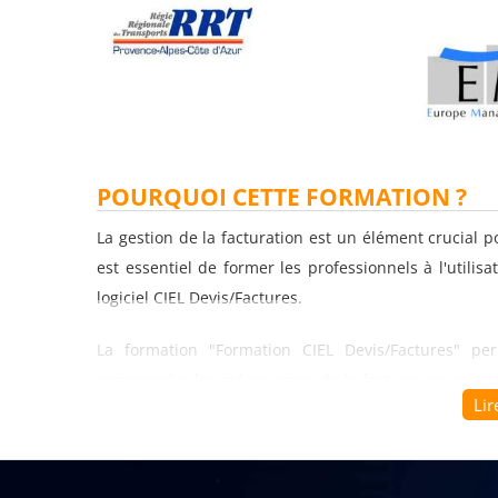
POURQUOI CETTE FORMATION ?
La gestion de la facturation est un élément crucial 
est essentiel de former les professionnels à l'utilisa
logiciel CIEL Devis/Factures.
La formation "Formation CIEL Devis/Factures" p
comprendre les mécanismes de la facturation, savoir u
Lir
et ainsi optimiser la gestion de la facturation de l'ent
Les professionnels formés sont en mesure de comprend
telles que la création de devis, la gestion des b