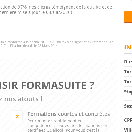
action de 97%, nos clients témoignent de la qualité et de
 (dernière mise à jour le 08/08/2026)
rtifiée conforme à la norme NF ISO 20488 "avis en ligne" et au référentiel de
IN
R Certification depuis le 28 Mars 2014.
Du
Tar
SIR FORMASUITE ?
Tar
Sta
 nos atouts !
Ses
Formations courtes et concrètes
2
CP
Pour monter rapidement en
compétences. Toutes nos formations sont
Vil
certifiées Qualiopi. Pour vous c’est la