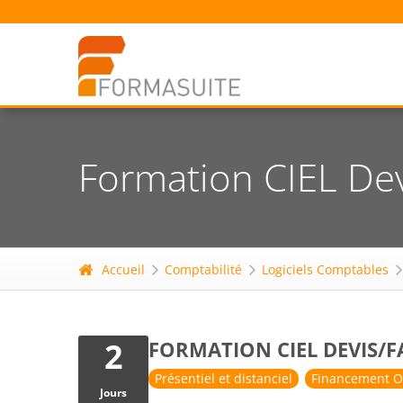
Formation CIEL Dev
Accueil
Comptabilité
Logiciels Comptables
2
FORMATION CIEL DEVIS/
Présentiel et distanciel
Financement O
Jours