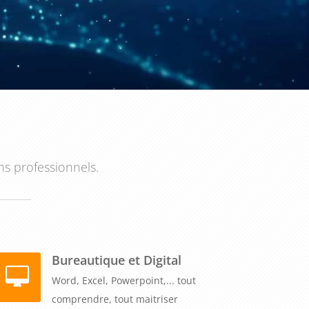
ns professionnels.
Bureautique et Digital
Word, Excel, Powerpoint,... tout
comprendre, tout maitriser