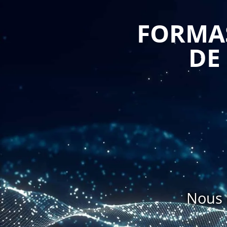
règlements clients, ainsi que la gestion des relances 
FORMAS
La formation permet également de développer des 
DE
Devis/Factures. Les professionnels formés peuvent 
logiciel, tels que la création de modèles de devis et
des données clients, ainsi que l'utilisation de tablea
de l'entreprise.
Par ailleurs, la formation permet de comprendre les e
tels que la planification financière, la gestion 
investissements et la prise de décision financière.
La formation permet également de développer des c
professionnels formés peuvent ainsi être en mesure
de la gestion financière, tels que les clients, les 
Nous 
financiers.