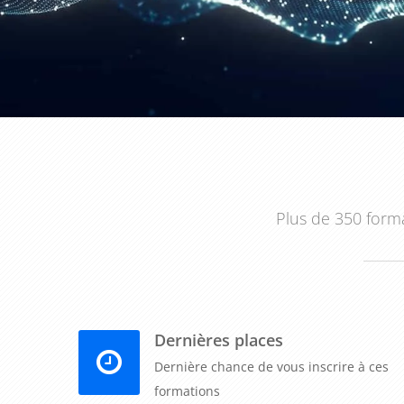
Enfin, la formation permet aux professionnels de mi
et financière, ainsi que les obligations légales en mat
En somme, la formation "Formation CIEL Devis/Factu
souhaitant développer leurs compétences en matière 
comprendre les spécificités de la facturation, de maît
comprendre les enjeux financiers de leur entrepri
gestion financière, la formation leur permet d'optimise
Plus de 350 forma
Dernières places
Dernière chance de vous inscrire à ces
formations