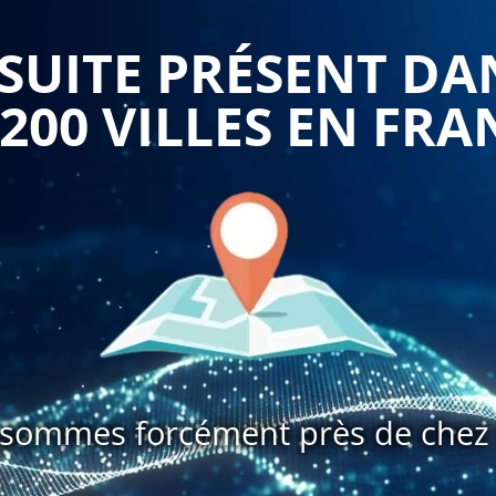
et des contentieux.
UITE PRÉSENT DA
compétences en matière d'utilisation du logiciel CIEL
 200 VILLES EN FRA
ainsi être en mesure de maîtriser les fonctionnalités du
 de factures, la personnalisation des documents, la gestion
ux de bord pour suivre l'évolution de la situation financière
njeux de la gestion de la facturation pour les entreprises,
des coûts, la gestion de la trésorerie, la gestion des
ompétences en matière de communication financière. Les
 de communiquer efficacement avec les différents acteurs
responsables de service, les directeurs et les partenaires
sommes forcément près de chez 