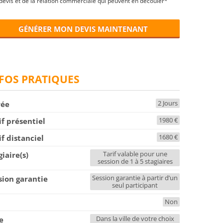
devis et de la relation commerciale qui peuvent en découler*
GÉNÉRER MON DEVIS MAINTENANT
FOS PRATIQUES
2 Jours
rée
1980 €
if présentiel
1680 €
if distanciel
Tarif valable pour une
giaire(s)
session de 1 à 5 stagiaires
Session garantie à partir d’un
sion garantie
seul participant
Non
F
Dans la ville de votre choix
le