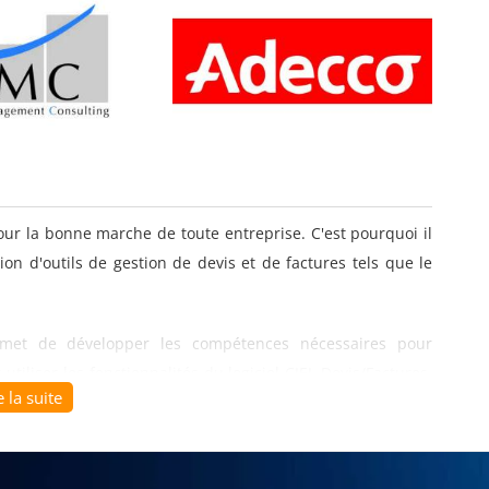
pour la bonne marche de toute entreprise. C'est pourquoi il
tion d'outils de gestion de devis et de factures tels que le
ermet de développer les compétences nécessaires pour
tiliser les fonctionnalités du logiciel CIEL Devis/Factures,
e la suite
reprise.
re les spécificités de la gestion de devis et de factures,
ons de commande, l'édition de factures, la gestion des