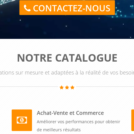
eux comprendre les enjeux de la réglementation comptable
CONTACTEZ-NOUS
ière de déclaration et de facturation.
res" est un outil indispensable pour les professionnels
de gestion de devis et de factures. En leur permettant de
riser les fonctionnalités du logiciel CIEL Devis/Factures, de
se et de prendre des décisions éclairées en matière de
NOTRE CATALOGUE
r la gestion de leur entreprise et de gagner en efficacité.
tions sur mesure et adaptées à la réalité de vos besoi
Achat-Vente et Commerce
Améliorer vos performances pour obtenir
de meilleurs résultats