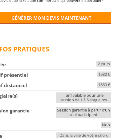
devis et de la relation commerciale qui peuvent en découler*
GÉNÉRER MON DEVIS MAINTENANT
FOS PRATIQUES
2 Jours
rée
1980 €
if présentiel
1680 €
if distanciel
Tarif valable pour une
giaire(s)
session de 1 à 5 stagiaires
Session garantie à partir d’un
sion garantie
seul participant
Non
F
Dans la ville de votre choix
le