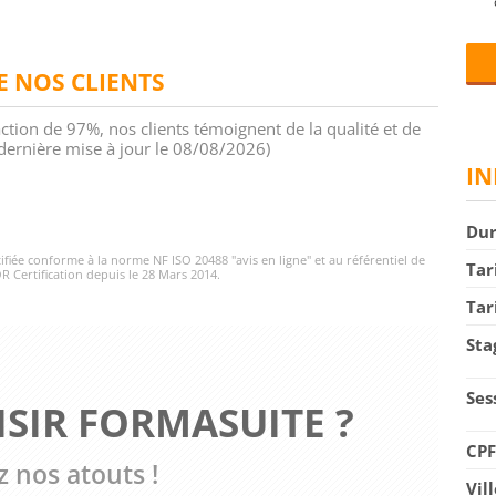
DE NOS CLIENTS
action de 97%, nos clients témoignent de la qualité et de
 (dernière mise à jour le 08/08/2026)
IN
Du
rtifiée conforme à la norme NF ISO 20488 "avis en ligne" et au référentiel de
Tar
R Certification depuis le 28 Mars 2014.
Tar
Sta
Ses
SIR FORMASUITE ?
CP
 nos atouts !
Vil