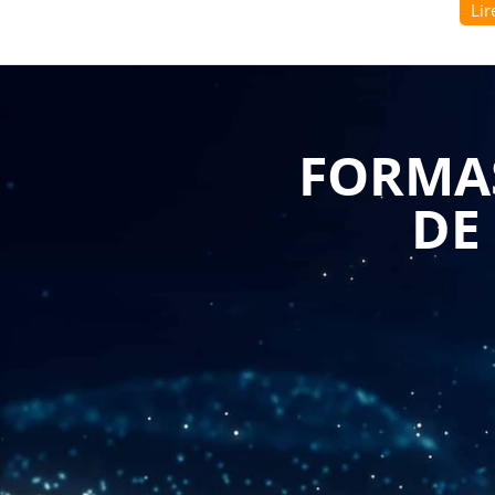
Lir
Voici les principaux avantages de suivre une telle for
Acquisition de compétences techniques : Les 
techniques indispensables pour maîtriser l'util
utiliser les fonctionnalités du logiciel, à par
élaborer des rapports et à effectuer des analys
Compréhension des enjeux du logiciel SAGE 50
FORMAS
enjeux du logiciel SAGE 50 dans un contexte pro
avantages et les limites du logiciel, à anticiper 
comptable de l'entreprise et à proposer des so
DE
Développement de compétences en organisatio
compétences en organisation pour mieux gérer l
apprennent à planifier leur travail, à hiérarchis
les outils numériques pour améliorer leur per
Amélioration de la productivité : Les formatio
professionnels de la comptabilité en optimisant
apprennent à mieux gérer leur temps, à éviter l
maximiser leur efficacité.
Respect des obligations légales : Les formation
matière de gestion comptable. Les participant
législatifs, à respecter les échéances et les for
engendrer des sanctions financières.
En somme, la formation sur le thème "Formation logi