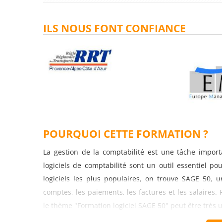
ILS NOUS FONT CONFIANCE
POURQUOI CETTE FORMATION ?
La gestion de la comptabilité est une tâche importa
logiciels de comptabilité sont un outil essentiel pou
logiciels les plus populaires, on trouve SAGE 50, 
comptes, les paiements, les factures et les salaires. P
le thème "Formation logiciel SAGE 50" peut être très u