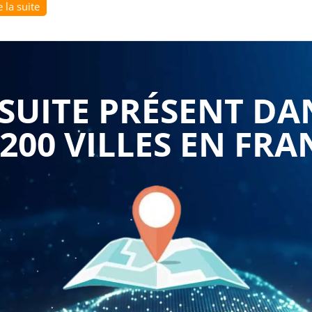
e la suite
mation :
formations permettent d'acquérir des compétences
isation du logiciel SAGE 50. Les participants apprennent à
amétrer les modules, à gérer les données comptables, à
es.
 : Les formations permettent de mieux comprendre les
UITE PRÉSENT DA
fessionnel. Les participants apprennent à identifier les
les impacts de l'utilisation du logiciel sur la gestion
lutions adaptées.
 200 VILLES EN FRA
n : Les formations permettent de développer des
'utilisation du logiciel SAGE 50. Les participants
er les tâches, à gérer leur temps efficacement et à utiliser
formance.
ns permettent d'améliorer la productivité des
 leur travail de gestion comptable. Les participants
es interruptions inutiles, à réduire les temps morts et à
s permettent de respecter les obligations légales en
s apprennent à se tenir informés des changements
malités administratives, et à éviter les erreurs qui peuvent
ciel SAGE 50" est très utile pour les professionnels de la