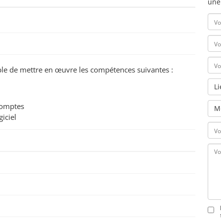
une
pable de mettre en œuvre les compétences suivantes :
L
 comptes
M
iciel