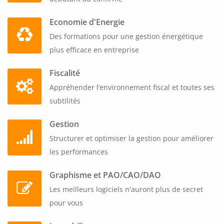
accidents et les incidents liés aux atmosphères explosives.
Economie d'Energie
En conclusion, la formation sur la maîtrise des démarches en
Des formations pour une gestion énergétique
zones d'atmosphères explosives revêt une importance
plus efficace en entreprise
cruciale pour les entreprises B to B opérant dans des
environnements à risque. Elle permet de développer une
Fiscalité
expertise solide dans la prévention des explosions, de se
Appréhender l’environnement fiscal et toutes ses
conformer aux réglementations en vigueur et de créer une
subtilités
culture de sécurité au sein de l'entreprise. En investissant
dans cette formation, les professionnels peuvent réduire les
Gestion
risques, protéger la santé et la sécurité de leurs travailleurs,
Structurer et optimiser la gestion pour améliorer
ainsi que préserver la réputation et la continuité de leurs
les performances
activités.
Graphisme et PAO/CAO/DAO
Les meilleurs logiciels n'auront plus de secret
pour vous