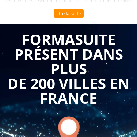
ces défis, il est essentiel de maîtriser les démarches en zones
d'atmosphères explosives, ce qui peut être accompli grâce à
Lire la suite
une formation spécialisée adaptée au public B to B.
La formation sur la maîtrise des démarches en zones
FORMASUITE
d'atmosphères explosives offre de nombreux avantages aux
PRÉSENT DANS
entreprises du secteur industriel. Tout d'abord, elle permet
aux professionnels de comprendre les concepts
PLUS
fondamentaux liés aux atmosphères explosives, notamment
les caractéristiques des substances inflammables, les sources
DE 200 VILLES EN
d'allumage et les zones à risque. Cette compréhension
approfondie des principes de base est cruciale pour identifier
FRANCE
et évaluer les dangers potentiels, ainsi que pour mettre en
place des mesures préventives adéquates.
De plus, la formation permet aux professionnels B to B de se
familiariser avec les réglementations et les normes
spécifiques régissant les zones d'atmosphères explosives. Ils