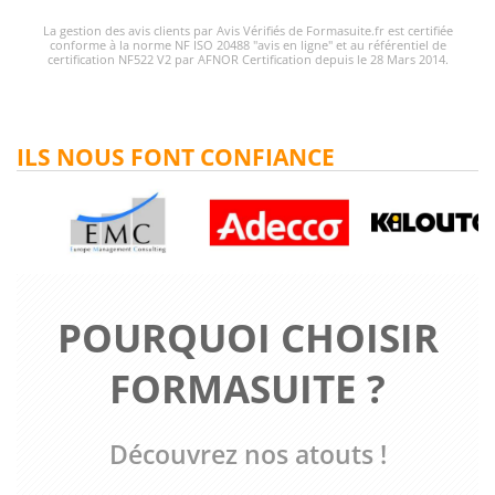
La gestion des avis clients par Avis Vérifiés de Formasuite.fr est certifiée
conforme à la norme NF ISO 20488 "avis en ligne" et au référentiel de
certification NF522 V2 par AFNOR Certification depuis le 28 Mars 2014.
ILS NOUS FONT CONFIANCE
POURQUOI CHOISIR
FORMASUITE ?
Découvrez nos atouts !