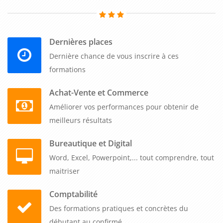
équipements de protection individuelle, à la gestion des
situations d'urgence et à la coordination des actions avec les
équipes de sécurité. Cette expertise permet de réduire
Dernières places
considérablement les risques d'explosion et de minimiser les
conséquences néfastes sur la santé et la sécurité des
Dernière chance de vous inscrire à ces
travailleurs, ainsi que sur les installations et l'environnement.
formations
En outre, la formation favorise le développement d'une
Achat-Vente et Commerce
culture de sécurité solide au sein de l'entreprise. Les
Améliorer vos performances pour obtenir de
professionnels B to B sont sensibilisés à l'importance de la
meilleurs résultats
vigilance, de la communication et de la responsabilité
Bureautique et Digital
individuelle dans la prévention des explosions. Ils
Word, Excel, Powerpoint,... tout comprendre, tout
apprennent à reconnaître les signes avant-coureurs de
maitriser
situations dangereuses, à signaler les anomalies et à
participer activement à la mise en œuvre de mesures de
Comptabilité
prévention. Cette culture de sécurité partagée contribue à
Des formations pratiques et concrètes du
créer un environnement de travail sûr et à prévenir les
débutant au confirmé