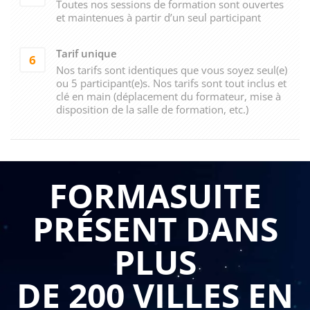
Toutes nos sessions de formation sont ouvertes
et maintenues à partir d’un seul participant
Tarif unique
6
Nos tarifs sont identiques que vous soyez seul(e)
ou 5 participant(e)s. Nos tarifs sont tout inclus et
clé en main (déplacement du formateur, mise à
disposition de la salle de formation, etc.)
FORMASUITE
PRÉSENT DANS
PLUS
DE 200 VILLES EN