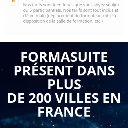
6
Nos tarifs sont identiques que vous soyez seul(e)
ou 5 participant(e)s. Nos tarifs sont tout inclus et
clé en main (déplacement du formateur, mise à
disposition de la salle de formation, etc.)
FORMASUITE
PRÉSENT DANS
PLUS
DE 200 VILLES EN
FRANCE