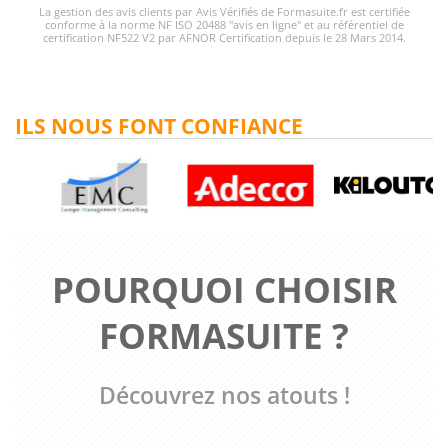
La gestion des avis clients par Avis Vérifiés de Formasuite.fr est certifiée
conforme à la norme NF ISO 20488 "avis en ligne" et au référentiel de
certification NF522 V2 par AFNOR Certification depuis le 28 Mars 2014.
ILS NOUS FONT CONFIANCE
POURQUOI CHOISIR
FORMASUITE ?
Découvrez nos atouts !