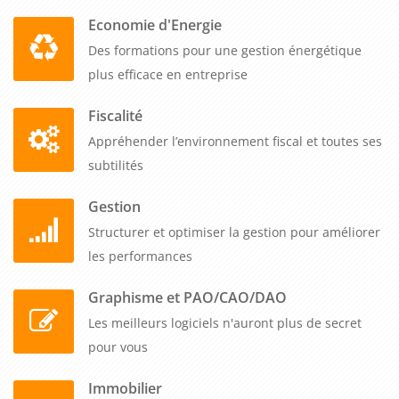
gaz à effet de serre.
Economie d'Energie
Des formations pour une gestion énergétique
En conclusion, la formation sur la maîtrise des règles relatives
plus efficace en entreprise
à la gestion des déchets est essentielle pour les
professionnels B to B. Elle leur permet de développer une
Fiscalité
expertise solide dans ce domaine critique et en constante
Appréhender l’environnement fiscal et toutes ses
évolution. Grâce à cette formation, ils peuvent mettre en
subtilités
place des pratiques durables et conformes à la
réglementation, contribuant ainsi à la préservation de
Gestion
l'environnement et à la promotion de la responsabilité sociale
Structurer et optimiser la gestion pour améliorer
et environnementale.
les performances
Graphisme et PAO/CAO/DAO
Les meilleurs logiciels n'auront plus de secret
pour vous
Immobilier