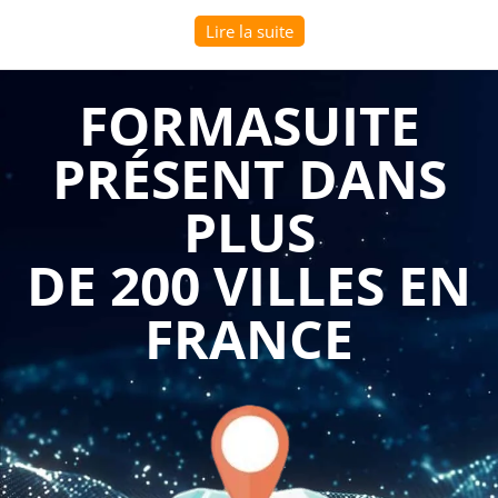
essentiel pour les professionnels B to B de maîtriser les
Lire la suite
règles relatives à la gestion des déchets. Cette formation
spécifique leur permet d'acquérir les connaissances et les
FORMASUITE
compétences nécessaires pour mettre en place des pratiques
durables et conformes à la réglementation.
PRÉSENT DANS
Tout d'abord, il est important de comprendre les enjeux
PLUS
environnementaux et réglementaires liés à la gestion des
déchets. Les connecteurs "de plus", "par ailleurs" et "en
DE 200 VILLES EN
outre" peuvent être utilisés pour introduire ces éléments
supplémentaires. De plus, les réglementations concernant la
FRANCE
gestion des déchets évoluent constamment, avec des
exigences de plus en plus strictes en matière de tri, de
collecte, de stockage et de traitement des déchets. Les
entreprises sont tenues de respecter ces réglementations afin
de limiter leur impact sur l'environnement et de prévenir les
risques sanitaires.