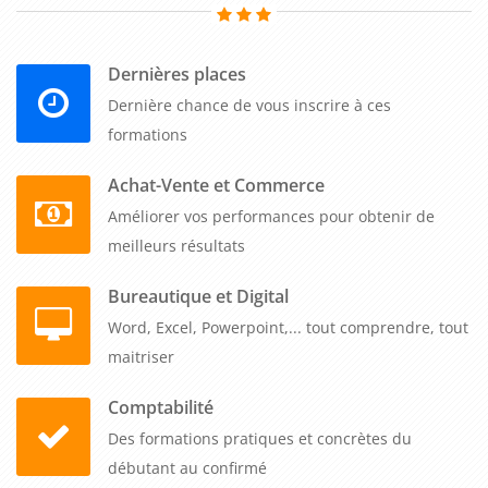
système de tri sélectif, à organiser la collecte et le stockage
des déchets, et à assurer leur élimination ou leur recyclage
Dernières places
de manière responsable. Ils découvrent également des
techniques pour réduire la quantité de déchets produits, en
Dernière chance de vous inscrire à ces
favorisant le réemploi, la réutilisation et la réduction à la
formations
source.
Achat-Vente et Commerce
Par ailleurs, la formation sensibilise les professionnels B to B
Améliorer vos performances pour obtenir de
à l'importance de la responsabilité sociale et
meilleurs résultats
environnementale de leur entreprise. Les connecteurs
Bureautique et Digital
"également", "en plus" et "de même" soulignent ces aspects
Word, Excel, Powerpoint,... tout comprendre, tout
supplémentaires. Ils apprennent à évaluer l'impact
maitriser
environnemental de leurs activités et à mettre en place des
actions concrètes pour réduire leur empreinte écologique. Ils
Comptabilité
développent une vision globale de la gestion des déchets en
Des formations pratiques et concrètes du
intégrant des considérations telles que l'économie circulaire,
débutant au confirmé
le recyclage, la valorisation des déchets et la réduction des