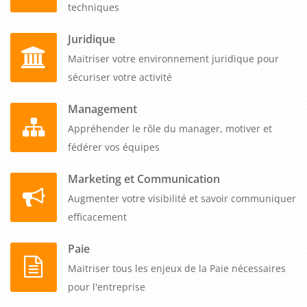
techniques
manipulation. Les participants apprennent à gérer leurs
émotions dans les échanges tendus, à désamorcer
Juridique
l'agressivité par des techniques de communication non
Maitriser votre environnement juridique pour
violente et à transformer les objections en opportunités de
sécuriser votre activité
dialogue constructif. Les outils de communication en situation
de crise permettent également de maintenir la cohésion
Management
d'équipe dans les périodes d'incertitude, de communiquer
Appréhender le rôle du manager, motiver et
sur les changements organisationnels et de préserver la
fédérer vos équipes
motivation malgré les difficultés. Cette formation certifiée
Marketing et Communication
Qualiopi, éligible au financement, s'organise quand vous le
Augmenter votre visibilité et savoir communiquer
souhaitez en fonction de votre calendrier. Donnez à vos
efficacement
managers les clés de la communication managériale pour
transformer leurs échanges quotidiens en leviers de
Paie
performance, construire des relations de confiance durables
Maitriser tous les enjeux de la Paie nécessaires
et gérer toutes les situations avec professionnalisme et
pour l'entreprise
efficacité.