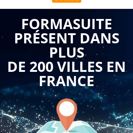
managériale en 1 journée
permet aux managers de maîtriser
les techniques de communication spécifiques à leur fonction
FORMASUITE
pour améliorer significativement leur impact quotidien. Cette
PRÉSENT DANS
session intensive offre des outils concrets et immédiatement
applicables pour transformer la communication en véritable
PLUS
levier de performance, de cohésion d'équipe et de résolution
efficace des problèmes dans un environnement professionnel
DE 200 VILLES EN
en constante évolution.
FRANCE
Comprendre l'importance de la communication efficace dans
le management constitue le premier fondement de cette
formation ciblée. Les participants explorent comment la
qualité de la communication managériale influence
directement la performance collective : des consignes claires
réduisent les erreurs et les pertes de temps, un feedback
régulier améliore la progression des compétences, une