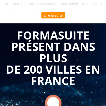
Les tensions professionnelles constituent une réalité
inévitable dans toute organisation où des individus aux
Lire la suite
personnalités, intérêts et perspectives différents doivent
collaborer sous pression pour atteindre des objectifs
ambitieux. Pourtant, la plupart des managers manquent de
FORMASUITE
compétences pour gérer ces situations délicates et adoptent
PRÉSENT DANS
des stratégies d'évitement qui laissent les conflits larvés
s'envenimer progressivement, dégradant le climat de travail,
PLUS
fragmentant les équipes en clans opposés et détournant une
énergie considérable des objectifs productifs vers des
DE 200 VILLES EN
guerres d'ego stériles qui paralysent l'action collective.
FRANCE
La
formation management et leadership : gérer
efficacement les tensions professionnelles
permet aux
managers de comprendre les sources et les manifestations
des tensions au sein d'une équipe en développant une grille
de lecture systémique des dynamiques conflictuelles. Ce