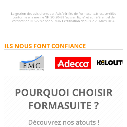
La gestion des avis clients par Avis Vérifiés de Formasuite.fr est certifiée
conforme à la norme NF ISO 20488 "avis en ligne" et au référentiel de
certification NF522 V2 par AFNOR Certification depuis le 28 Mars 2014.
ILS NOUS FONT CONFIANCE
POURQUOI CHOISIR
FORMASUITE ?
Découvrez nos atouts !