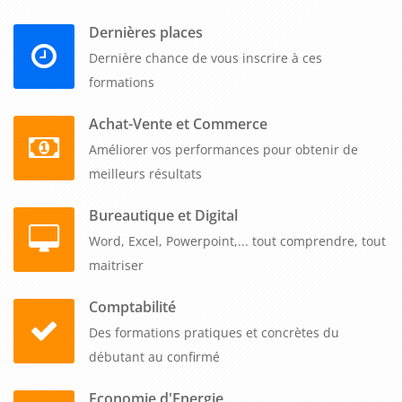
réglementaire dans le domaine de la vente en
copropriété. Vous apprendrez à vous tenir informé des
Dernières places
évolutions législatives, des jurisprudences, des
recommandations des instances professionnelles et
Dernière chance de vous inscrire à ces
des bonnes pratiques. Cette veille vous permettra
d'être à jour sur les nouvelles obligations et de
formations
maintenir vos compétences à jour.
Achat-Vente et Commerce
En conclusion, la formation sur le thème "Maîtriser les
Améliorer vos performances pour obtenir de
apports de la loi ALUR sur la vente d'un lot de copropriété"
meilleurs résultats
est essentielle pour les professionnels de l'immobilier B to B.
Elle permet d'acquérir une connaissance approfondie des
Bureautique et Digital
nouvelles obligations, de maîtriser les spécificités de la vente
Word, Excel, Powerpoint,... tout comprendre, tout
en copropriété, de gérer efficacement les documents et les
maitriser
formalités administratives, de dispenser des conseils
juridiques et techniques pertinents, et de maintenir une
Comptabilité
veille juridique et réglementaire. Cette expertise vous
Des formations pratiques et concrètes du
permettra de proposer un service de qualité, d'éviter les
débutant au confirmé
litiges et de garantir la satisfaction de vos clients.
Economie d'Energie