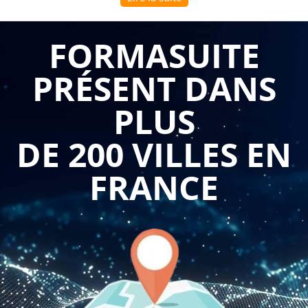
la loi ALUR sur la vente d'un lot de copropriété" présente de
nombreux avantages pour les acteurs B to B de l'immobilier.
FORMASUITE
Voici les principaux avantages de suivre une telle formation :
PRÉSENT DANS
Connaissance approfondie des nouvelles obligations :
Les formations sur la loi ALUR vous permettent de
PLUS
comprendre en détail les nouvelles obligations qui
s'appliquent à la vente d'un lot de copropriété. Vous
apprendrez les règles concernant les diagnostics
DE 200 VILLES EN
techniques obligatoires, les informations à fournir aux
acquéreurs, les délais de rétractation, les documents à
FRANCE
annexer au compromis de vente, et les nouvelles
règles de publicité. Cette connaissance approfondie
vous permettra d'agir en conformité avec la loi et
d'éviter les litiges.
Maîtrise des spécificités liées à la vente en copropriété
: Les formations vous aideront à maîtriser les
spécificités liées à la vente d'un lot de copropriété.
Vous apprendrez à évaluer la situation financière de la
copropriété, à comprendre les charges communes, les
travaux en cours et les éventuels litiges en suspens.
Cette compréhension approfondie vous permettra de
conseiller au mieux les vendeurs et les acquéreurs, et