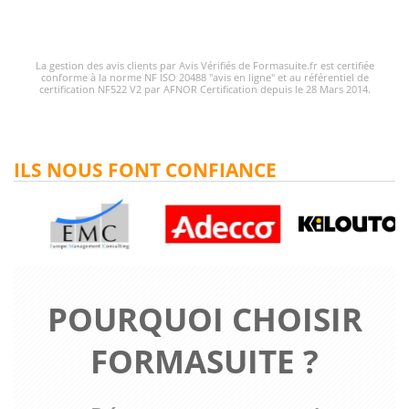
La gestion des avis clients par Avis Vérifiés de Formasuite.fr est certifiée
conforme à la norme NF ISO 20488 "avis en ligne" et au référentiel de
certification NF522 V2 par AFNOR Certification depuis le 28 Mars 2014.
ILS NOUS FONT CONFIANCE
POURQUOI CHOISIR
FORMASUITE ?