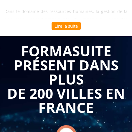
Dans le domaine des ressources humaines, la gestion de la
paie est un aspect fondamental et complexe qui exige des
Lire la suite
connaissances approfondies et une maîtrise des
réglementations en vigueur. En tant que professionnel de la
gestion des ressources humaines travaillant dans un contexte
FORMASUITE
B to B (business-to-business), il est essentiel d'acquérir les
PRÉSENT DANS
compétences nécessaires pour devenir un Gestionnaire de
Paie Niveau 1. Une formation spécialisée dans ce domaine
PLUS
peut fournir les outils et les connaissances nécessaires pour
exceller dans ce rôle.
DE 200 VILLES EN
La formation de Gestionnaire de Paie Niveau 1 offre une
FRANCE
variété d'avantages pour les professionnels travaillant dans le
domaine des ressources humaines au sein d'entreprises B to
B. Voici quelques-uns de ces avantages :