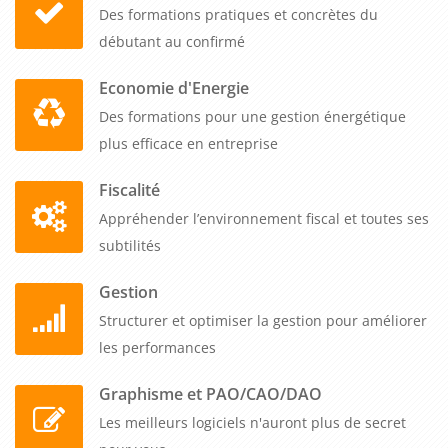
innovations technologiques liées à la gestion de la paie. Cela
Des formations pratiques et concrètes du
leur permet d'adopter des pratiques modernes et efficaces
débutant au confirmé
pour la gestion de la paie.
Economie d'Energie
En conclusion, une formation de Gestionnaire de Paie Niveau
Des formations pour une gestion énergétique
1 est essentielle pour les professionnels travaillant dans le
plus efficace en entreprise
domaine des ressources humaines au sein d'entreprises B to
Fiscalité
B. Elle offre une maîtrise des compétences techniques, une
Appréhender l’environnement fiscal et toutes ses
compréhension approfondie des réglementations, le
subtilités
développement des compétences analytiques, l'amélioration
de l'efficacité opérationnelle et le renforcement de la
Gestion
confidentialité des données. En investissant dans cette
Structurer et optimiser la gestion pour améliorer
formation, les entreprises peuvent garantir une gestion de la
les performances
paie précise, conforme aux réglementations et efficace,
contribuant ainsi au succès global de l'entreprise.
Graphisme et PAO/CAO/DAO
Les meilleurs logiciels n'auront plus de secret