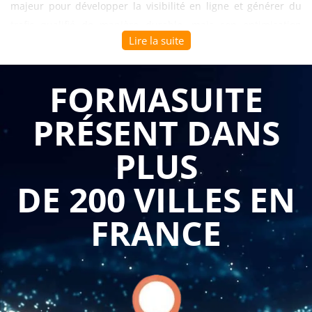
majeur pour développer la visibilité en ligne et générer du
trafic qualifié de manière durable, mais son optimisation
Lire la suite
nécessite une expertise technique et stratégique approfondie
pour obtenir des résultats concrets. La
formation seo niveau
avancé en 1 journée
permet aux collaborateurs ayant déjà
FORMASUITE
des bases en référencement de franchir un palier d'expertise
PRÉSENT DANS
en maîtrisant les techniques avancées, l'analyse approfondie
et la mise en œuvre de stratégies SEO performantes. Cette
PLUS
approche intensive et opérationnelle transforme vos équipes
en experts autonomes capables de diagnostiquer, planifier et
DE 200 VILLES EN
exécuter des optimisations qui améliorent significativement le
positionnement de votre site dans les résultats de recherche.
FRANCE
Se perfectionner en SEO avancé en format court commence
par diagnostiquer les lacunes à améliorer de votre site
internet, compétence analytique essentielle pour identifier
précisément les leviers d'optimisation prioritaires. Vos