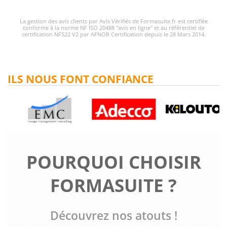
La gestion des avis clients par Avis Vérifiés de Formasuite.fr est certifiée
conforme à la norme NF ISO 20488 "avis en ligne" et au référentiel de
certification NF522 V2 par AFNOR Certification depuis le 28 Mars 2014.
ILS NOUS FONT CONFIANCE
POURQUOI CHOISIR
FORMASUITE ?
Découvrez nos atouts !