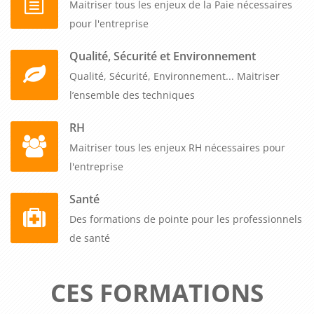
pour optimiser continuellement votre référencement et
Maitriser tous les enjeux de la Paie nécessaires
positionnent votre entreprise dans une démarche
pour l'entreprise
d'acquisition digitale durable qui génère du trafic qualifié
Qualité, Sécurité et Environnement
sans dépendance aux investissements publicitaires.
Qualité, Sécurité, Environnement... Maitriser
l’ensemble des techniques
RH
Maitriser tous les enjeux RH nécessaires pour
l'entreprise
Santé
Des formations de pointe pour les professionnels
de santé
CES FORMATIONS