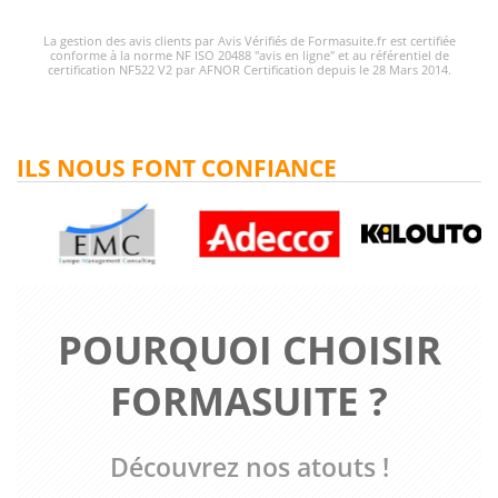
La gestion des avis clients par Avis Vérifiés de Formasuite.fr est certifiée
conforme à la norme NF ISO 20488 "avis en ligne" et au référentiel de
certification NF522 V2 par AFNOR Certification depuis le 28 Mars 2014.
ILS NOUS FONT CONFIANCE
POURQUOI CHOISIR
FORMASUITE ?
Découvrez nos atouts !