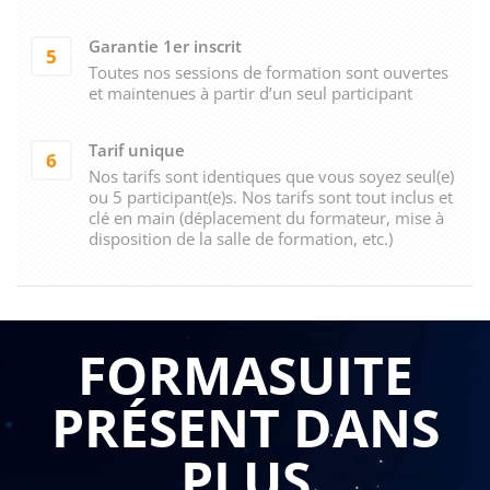
Garantie 1er inscrit
5
Toutes nos sessions de formation sont ouvertes
et maintenues à partir d’un seul participant
Tarif unique
6
Nos tarifs sont identiques que vous soyez seul(e)
ou 5 participant(e)s. Nos tarifs sont tout inclus et
clé en main (déplacement du formateur, mise à
disposition de la salle de formation, etc.)
FORMASUITE
PRÉSENT DANS
PLUS