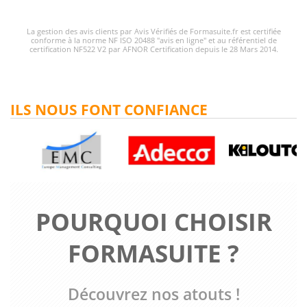
La gestion des avis clients par Avis Vérifiés de Formasuite.fr est certifiée
conforme à la norme NF ISO 20488 "avis en ligne" et au référentiel de
certification NF522 V2 par AFNOR Certification depuis le 28 Mars 2014.
ILS NOUS FONT CONFIANCE
POURQUOI CHOISIR
FORMASUITE ?
Découvrez nos atouts !