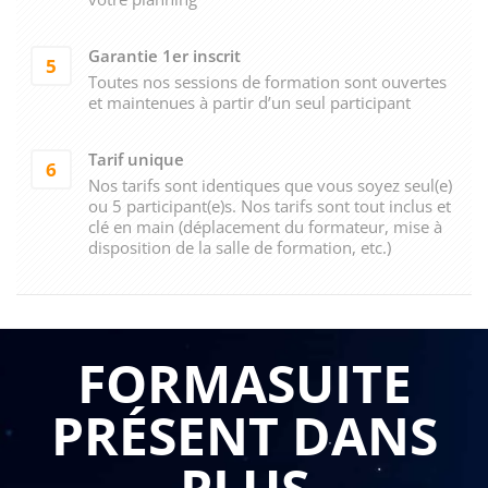
Garantie 1er inscrit
5
Toutes nos sessions de formation sont ouvertes
et maintenues à partir d’un seul participant
Tarif unique
6
Nos tarifs sont identiques que vous soyez seul(e)
ou 5 participant(e)s. Nos tarifs sont tout inclus et
clé en main (déplacement du formateur, mise à
disposition de la salle de formation, etc.)
FORMASUITE
PRÉSENT DANS
PLUS