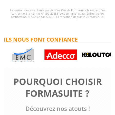
La gestion des avis clients par Avis Vérifiés de Formasuite.fr est certifiée
conforme à la norme NF ISO 20488 "avis en ligne" et au référentiel de
certification NF522 V2 par AFNOR Certification depuis le 28 Mars 2014.
ILS NOUS FONT CONFIANCE
POURQUOI CHOISIR
FORMASUITE ?
Découvrez nos atouts !