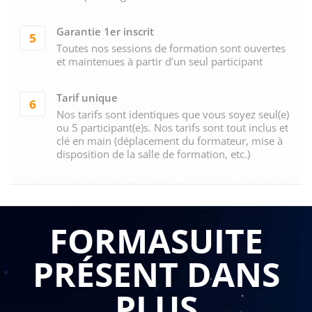
Garantie 1er inscrit
5
Toutes nos sessions de formation sont ouvertes
et maintenues à partir d’un seul participant
Tarif unique
6
Nos tarifs sont identiques que vous soyez seul(e)
ou 5 participant(e)s. Nos tarifs sont tout inclus et
clé en main (déplacement du formateur, mise à
disposition de la salle de formation, etc.)
FORMASUITE
PRÉSENT DANS
PLUS