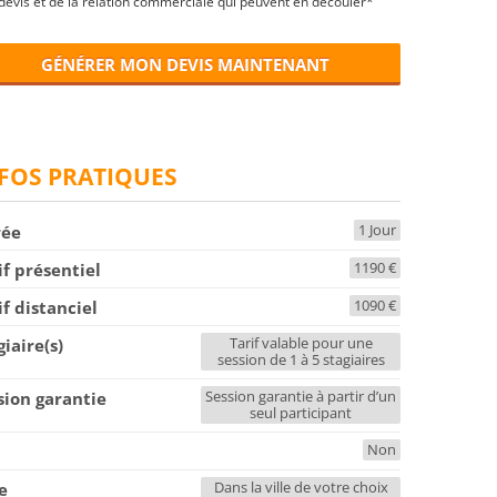
devis et de la relation commerciale qui peuvent en découler*
GÉNÉRER MON DEVIS MAINTENANT
FOS PRATIQUES
1 Jour
rée
1190 €
if présentiel
1090 €
if distanciel
Tarif valable pour une
giaire(s)
session de 1 à 5 stagiaires
Session garantie à partir d’un
sion garantie
seul participant
Non
F
Dans la ville de votre choix
le