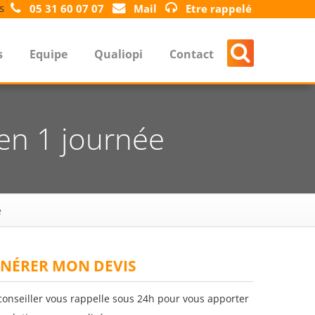
s
05 31 60 07 07
Mail
Etre rappelé
s
Equipe
Qualiopi
Contact
 en 1 journée
e
NÉRER MON DEVIS
conseiller vous rappelle sous 24h pour vous apporter