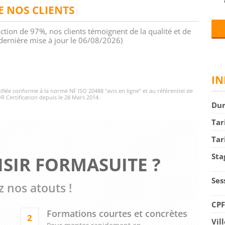
DE NOS CLIENTS
action de 97%, nos clients témoignent de la qualité et de
 (dernière mise à jour le 06/08/2026)
IN
rtifiée conforme à la norme NF ISO 20488 "avis en ligne" et au référentiel de
R Certification depuis le 28 Mars 2014.
Du
Tar
Tar
Sta
SIR FORMASUITE ?
Ses
 nos atouts !
CP
Formations courtes et concrètes
2
Vil