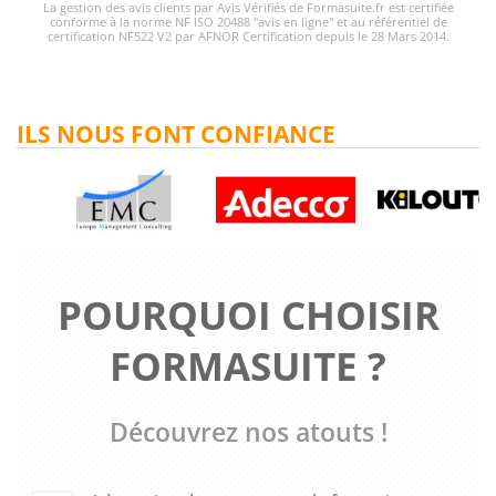
La gestion des avis clients par Avis Vérifiés de Formasuite.fr est certifiée
conforme à la norme NF ISO 20488 "avis en ligne" et au référentiel de
certification NF522 V2 par AFNOR Certification depuis le 28 Mars 2014.
ILS NOUS FONT CONFIANCE
POURQUOI CHOISIR
FORMASUITE ?
Découvrez nos atouts !