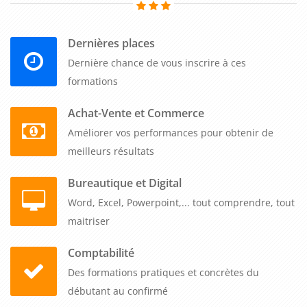
conscience collective au sein de l'entreprise. Les
professionnels formés comprennent l'importance de la
préservation des espaces naturels et sont sensibilisés aux
Dernières places
enjeux environnementaux. Ils sont encouragés à adopter des
Dernière chance de vous inscrire à ces
pratiques respectueuses de l'environnement, à intégrer des
formations
critères de durabilité dans leurs décisions et à contribuer à la
protection des espaces naturels.
Achat-Vente et Commerce
Améliorer vos performances pour obtenir de
En conclusion, la formation sur les aspects juridiques de la
meilleurs résultats
protection des espaces naturels est essentielle pour les
entreprises qui souhaitent agir de manière responsable et
Bureautique et Digital
conforme à la législation en vigueur. En développant les
Word, Excel, Powerpoint,... tout comprendre, tout
compétences juridiques nécessaires, les professionnels
maitriser
peuvent garantir la conformité légale de leurs activités,
Comptabilité
anticiper les évolutions réglementaires et contribuer
Des formations pratiques et concrètes du
activement à la préservation des espaces naturels. C'est un
débutant au confirmé
investissement stratégique qui permet de concilier