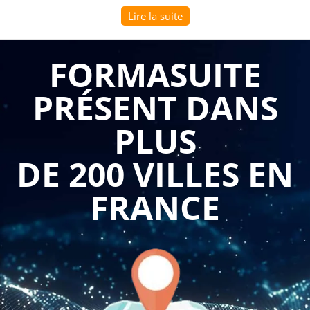
revêt un intérêt primordial pour les entreprises qui
Lire la suite
souhaitent agir de manière responsable et conforme à la
législation en vigueur.
FORMASUITE
La formation sur les aspects juridiques de la protection des
PRÉSENT DANS
espaces naturels permet aux professionnels d'acquérir les
connaissances nécessaires pour comprendre les lois et
PLUS
règlements qui encadrent la conservation et la préservation
des espaces naturels. Ils sont ainsi en mesure d'identifier les
DE 200 VILLES EN
différentes catégories d'espaces protégés, les droits et les
devoirs qui en découlent, ainsi que les mesures spécifiques à
FRANCE
mettre en place pour assurer leur préservation.
Un des avantages majeurs de cette formation est la capacité à
garantir la conformité légale des activités de l'entreprise. En
maîtrisant les aspects juridiques, les professionnels sont en
mesure d'identifier les réglementations spécifiques qui