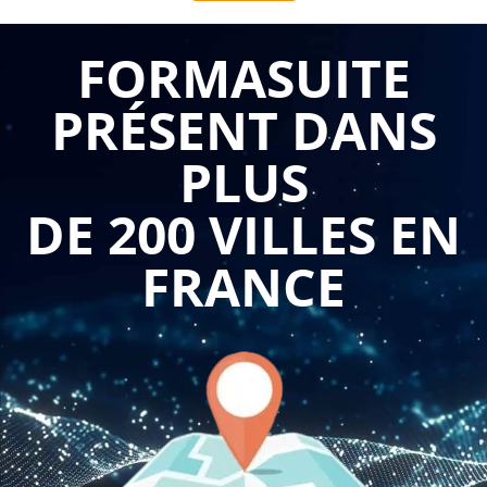
permet aux professionnels du marketing et de la
communication de maîtriser les codes et les stratégies
FORMASUITE
gagnantes pour créer une présence digitale forte, cohérente
PRÉSENT DANS
et engageante. Vos collaborateurs apprennent à transformer
vos plateformes sociales en véritables leviers de notoriété, de
PLUS
préférence de marque et de business, en créant une
communauté fidèle et des ambassadeurs authentiques de
DE 200 VILLES EN
votre entreprise.
FRANCE
Se former au social media branding avec
Formasuite
garantit
une approche stratégique et opérationnelle immédiatement
applicable. Nous adaptons gratuitement le programme à
votre identité de marque, votre positionnement et vos
objectifs de communication digitale. Cette formation certifiée
Qualiopi propose des sessions courtes et concrètes qui
favorisent une montée en compétences rapide, avec des
ateliers pratiques de création de contenu et d'analyse de