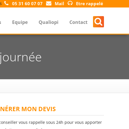
s
05 31 60 07 07
Mail
Etre rappelé
s
Equipe
Qualiopi
Contact
 journée
NÉRER MON DEVIS
conseiller vous rappelle sous 24h pour vous apporter