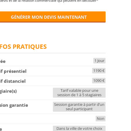
devis et de la relation commerciale qui peuvent en découler*
GÉNÉRER MON DEVIS MAINTENANT
FOS PRATIQUES
1 Jour
rée
1190 €
if présentiel
1090 €
if distanciel
Tarif valable pour une
giaire(s)
session de 1 à 5 stagiaires
Session garantie à partir d’un
sion garantie
seul participant
Non
F
Dans la ville de votre choix
le