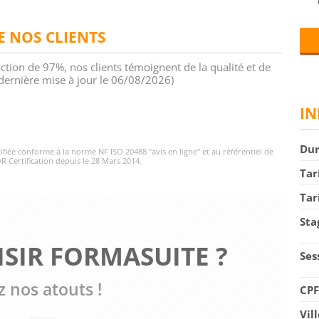
DE NOS CLIENTS
action de 97%, nos clients témoignent de la qualité et de
 (dernière mise à jour le 06/08/2026)
IN
Du
rtifiée conforme à la norme NF ISO 20488 "avis en ligne" et au référentiel de
R Certification depuis le 28 Mars 2014.
Tar
Tar
Sta
SIR FORMASUITE ?
Ses
 nos atouts !
CP
Vil