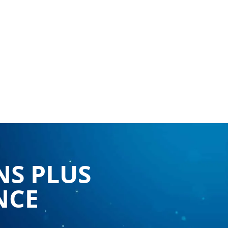
NS PLUS
NCE