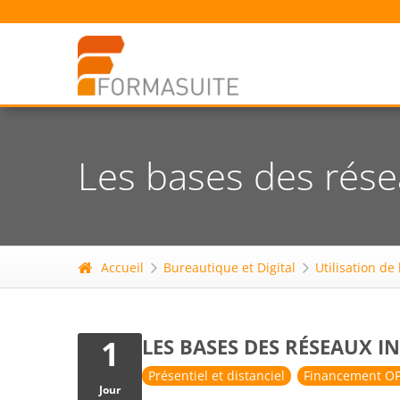
Les bases des rése
Accueil
Bureautique et Digital
Utilisation de
1
LES BASES DES RÉSEAUX 
Présentiel et distanciel
Financement OP
Jour