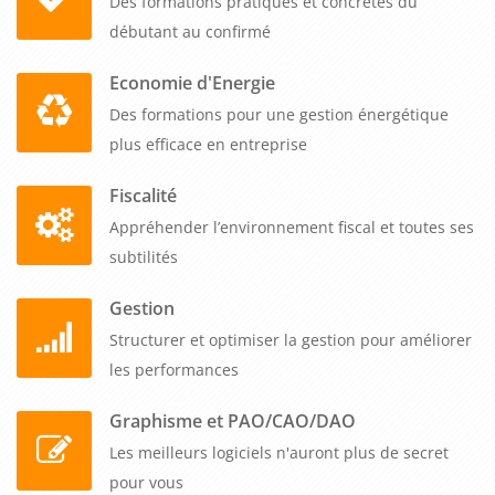
Des formations pratiques et concrètes du
réseaux sociaux. Grâce à cette formation, vous pourrez
débutant au confirmé
comprendre les spécificités des réseaux sociaux, définir des
objectifs clairs, identifier et comprendre votre public cible,
Economie d'Energie
créer un contenu de qualité et mesurer et optimiser vos
Des formations pour une gestion énergétique
résultats. En investissant dans cette formation, vous vous
plus efficace en entreprise
donnez les moyens de réussir votre présence sur les réseaux
Fiscalité
sociaux et de maximiser les avantages qu'ils offrent à votre
entreprise B to B.
Appréhender l’environnement fiscal et toutes ses
subtilités
Gestion
Structurer et optimiser la gestion pour améliorer
les performances
Graphisme et PAO/CAO/DAO
Les meilleurs logiciels n'auront plus de secret
pour vous