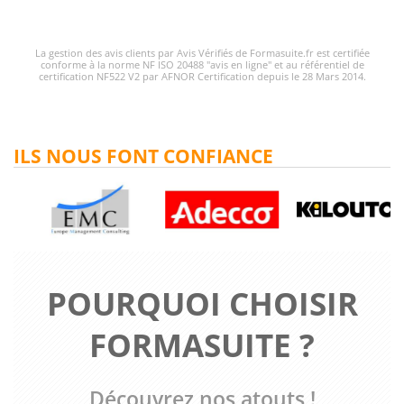
La gestion des avis clients par Avis Vérifiés de Formasuite.fr est certifiée
conforme à la norme NF ISO 20488 "avis en ligne" et au référentiel de
certification NF522 V2 par AFNOR Certification depuis le 28 Mars 2014.
ILS NOUS FONT CONFIANCE
POURQUOI CHOISIR
FORMASUITE ?
Découvrez nos atouts !