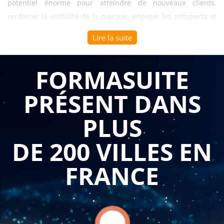
potentiel énorme pour atteindre de nouveaux clients,
renforcer la visibilité de la marque, engager les prospects et
fidéliser la clientèle. Cependant, pour réussir sa présence sur
Lire la suite
les réseaux sociaux, il est nécessaire de construire une
stratégie digitale solide. C'est là qu'intervient l'importance
FORMASUITE
d'une formation sur le thème "Construire sa stratégie digitale
: réussir sa présence sur les réseaux sociaux". Dans cet
PRÉSENT DANS
article, nous allons explorer les raisons pour lesquelles cette
formation est cruciale pour les entreprises B to B.
PLUS
Comprendre les spécificités des réseaux sociaux : Une
DE 200 VILLES EN
formation spécialisée sur la construction de stratégies
digitales vous permettra de comprendre les
spécificités des différents réseaux sociaux, tels que
FRANCE
LinkedIn, Twitter, Facebook, Instagram, etc. Chaque
plateforme a ses caractéristiques uniques en termes
de public cible, de types de contenu, d'algorithmes,
etc. En comprenant ces spécificités, vous pourrez
choisir les réseaux sociaux les plus pertinents pour
votre entreprise B to B et adapter votre stratégie en
conséquence.