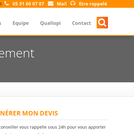
s
05 31 60 07 07
Mail
Etre rappelé
s
Equipe
Qualiopi
Contact
gement
NÉRER MON DEVIS
conseiller vous rappelle sous 24h pour vous apporter