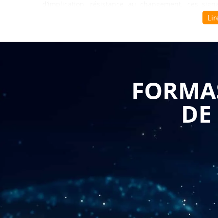
d’implication, résistance au changement, ces sig
manière de manager au quotidien. Derrière ces situ
Lir
ou des modes de communication qui méritent d’être 
La
formation Stimuler et engager : le pouvoir d
pour comprendre ce qui influence réellement les comp
FORMAS
qui favorisent l’engagement, mais aussi ceux qui le 
meilleure lecture des dynamiques individuelles et c
DE
avec finesse, à mieux gérer les interactions et à renf
Ce parcours permet également d’acquérir des tech
avec plus d’efficacité. Savoir encourager les compor
climat de confiance ou encore ajuster sa communica
performance. Se former à stimuler et engager : 
apprendre à créer des conditions favorables à la pa
dans les objectifs collectifs.
Avec
Formasuite
, la mise en œuvre de ce programme 