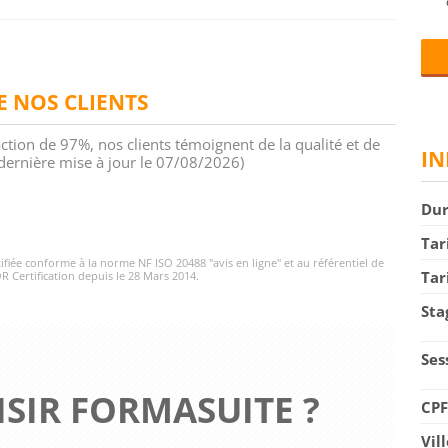
DE NOS CLIENTS
action de 97%, nos clients témoignent de la qualité et de
IN
 (dernière mise à jour le 07/08/2026)
Du
Tar
rtifiée conforme à la norme NF ISO 20488 "avis en ligne" et au référentiel de
Tar
R Certification depuis le 28 Mars 2014.
Sta
Ses
SIR FORMASUITE ?
CP
Vil