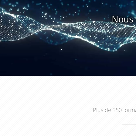
contenu est ajusté gratuitement en fonction de vos 
réalité terrain et des profils de vos équipes. L’organi
Nous 
facilement les sessions dans votre activité sans per
assure par ailleurs le maintien des sessions, même
précieuse dans le développement des compétences.
Au fil de la
formation Stimuler et engager : le 
développent une approche plus fine du management,
Ils gagnent en aisance pour ajuster leur posture, 
travail stimulant. Cette évolution se traduit rapidem
accrue et une dynamique collective plus positive.
Faire évoluer ses pratiques managériales devient un
Plus de 350 forma
au cœur des enjeux de l’entreprise. Pour engager ce
reste qu’à planifier vos prochaines sessions avec
For
mobilisatrice et efficace.