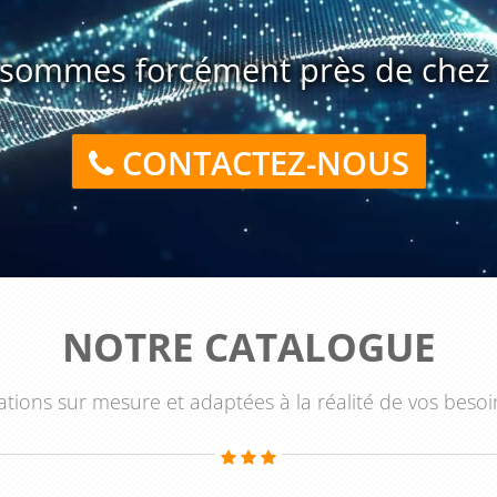
enjeux spécifiques, afin de coller au plus près de votre
sation se fait selon votre planning, ce qui permet d’intégrer
sommes forcément près de chez 
turber votre organisation interne. La garantie 1er inscrit
 avec un seul participant, offrant ainsi une continuité
CONTACTEZ-NOUS
pouvoir du management comportemental
, les participants
 centrée sur l’humain et les comportements observables.
mieux accompagner leurs équipes et instaurer un cadre de
ent par une amélioration de la coopération, une implication
NOTRE CATALOGUE
 véritable levier de performance lorsque l’engagement est
tions sur mesure et adaptées à la réalité de vos besoi
tte transformation de manière concrète et durable, il ne
masuite
et à inscrire vos équipes dans une dynamique plus