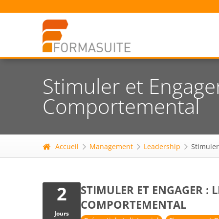
Stimuler et Engag
Comportemental
Accueil
Management
Leadership
Stimule
2
STIMULER ET ENGAGER :
COMPORTEMENTAL
Jours