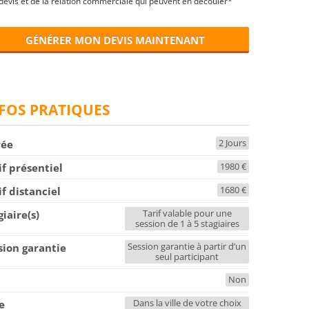
devis et de la relation commerciale qui peuvent en découler*
GÉNÉRER MON DEVIS MAINTENANT
FOS PRATIQUES
2 Jours
rée
1980 €
if présentiel
1680 €
if distanciel
Tarif valable pour une
giaire(s)
session de 1 à 5 stagiaires
Session garantie à partir d’un
sion garantie
seul participant
Non
F
Dans la ville de votre choix
le