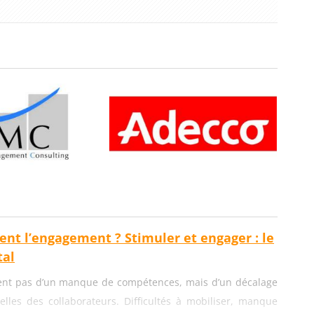
ient l’engagement ? Stimuler et engager : le
al
ent pas d’un manque de compétences, mais d’un décalage
elles des collaborateurs. Difficultés à mobiliser, manque