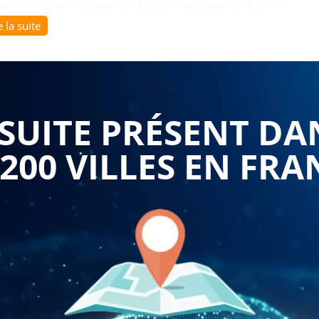
naux traduisent souvent un besoin d’ajustement dans la
ations, ce sont souvent des comportements, des postures
e la suite
repensés.
u management comportemental
apporte des clés concrètes
ortements au travail. Elle permet d’identifier les facteurs
UITE PRÉSENT DA
freinent, parfois de manière implicite. En développant une
ollectives, les managers apprennent à adapter leur posture
 200 VILLES EN FRA
orcer leur impact dans des contextes variés.
niques directement mobilisables pour animer une équipe
tements positifs, valoriser les contributions, instaurer un
tion deviennent des leviers puissants pour améliorer la
le pouvoir du management comportemental, c’est aussi
rticipation active, où chacun se sent reconnu et impliqué
s’inscrit dans une logique opérationnelle et flexible. Le