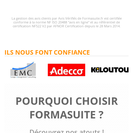
La gestion des avis clients par Avis Vérifiés de Formasuite.fr est certifiée
conforme à la norme NF ISO 20488 "avis en ligne" et au référentiel de
certification NF522 V2 par AFNOR Certification depuis le 28 Mars 2014.
ILS NOUS FONT CONFIANCE
POURQUOI CHOISIR
FORMASUITE ?
Découvrez nos atouts !