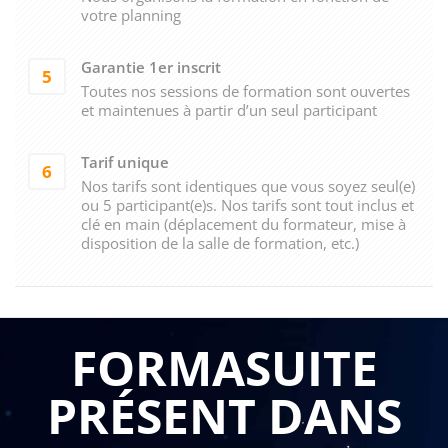
votre planning
Garantie 1er inscrit
5
Toutes nos sessions de formation sont ouvertes
et maintenues à partir d’un seul participant
Tarif unique
6
Nos tarifs sont identiques que vous soyez seul(e)
ou 5 participant(e)s. Nos tarifs sont tout inclus et
clé en main (déplacement du formateur, mise à
disposition de la salle de formation, etc.)
FORMASUITE
PRÉSENT DANS