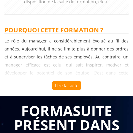
disposition de la salle de formation, etc.)
POURQUOI CETTE FORMATION ?
Le rôle du manager a considérablement évolué au fil des
années. Aujourd'hui, il ne se limite plus à donner des ordres
et à superviser les tâches de ses employés. Au contraire, un
manager efficace est celui qui sait inspirer, motiver et
développer le potentiel de son équipe. C'est dans cette
perspective qu'intervient la formation "Devenir Manager
Lire la suite
Coach", qui offre aux managers les compétences nécessaires
pour devenir de véritables coachs pour leur équipe. Cette
FORMASUITE
formation est d'une importance capitale pour les entreprises
B to B, car elle favorise la performance, la motivation et le
PRÉSENT DANS
développement des talents au sein de l'organisation.