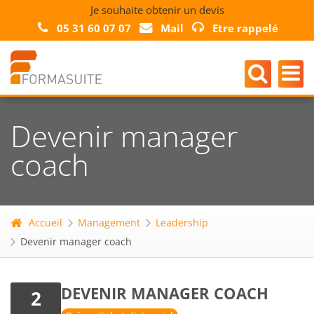
Je souhaite obtenir un devis
05 31 60 07 07
Mail
Etre rappelé
Devenir manager
coach
Accueil
Management
Leadership
Devenir manager coach
DEVENIR MANAGER COACH
2