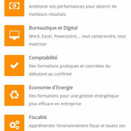
également apprendre comment les évaluations d'entreprise
Améliorer vos performances pour obtenir de
sont utilisées dans le contexte de la planification fiscale et
meilleurs résultats
successorale.
Bureautique et Digital
En résumé, la formation sur l'évaluation d'une entreprise est
Word, Excel, Powerpoint,... tout comprendre, tout
une opportunité incontournable pour les professionnels qui
maitriser
cherchent à améliorer leurs compétences en évaluation
Comptabilité
d'entreprise, à mieux comprendre les différentes méthodes
Des formations pratiques et concrètes du
d'évaluation et à développer leurs capacités à communiquer
débutant au confirmé
efficacement les résultats d'une évaluation d'entreprise à des
parties prenantes importantes.
Economie d'Energie
Des formations pour une gestion énergétique
plus efficace en entreprise
Fiscalité
Appréhender l’environnement fiscal et toutes ses