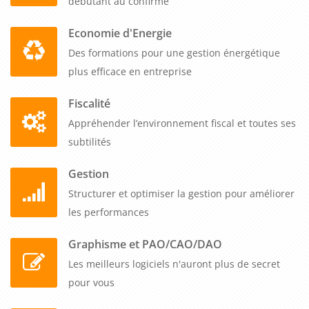
débutant au confirmé
satisfaction client, renforcer les compétences de l'équipe, ou
prévenir les conflits futurs, cette formation peut être un
Economie d'Energie
investissement stratégique pour votre entreprise.
Des formations pour une gestion énergétique
plus efficace en entreprise
Fiscalité
Appréhender l’environnement fiscal et toutes ses
subtilités
Gestion
Structurer et optimiser la gestion pour améliorer
les performances
Graphisme et PAO/CAO/DAO
Les meilleurs logiciels n'auront plus de secret
pour vous