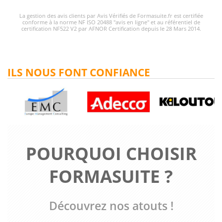
La gestion des avis clients par Avis Vérifiés de Formasuite.fr est certifiée
conforme à la norme NF ISO 20488 "avis en ligne" et au référentiel de
certification NF522 V2 par AFNOR Certification depuis le 28 Mars 2014.
ILS NOUS FONT CONFIANCE
POURQUOI CHOISIR
FORMASUITE ?
Découvrez nos atouts !