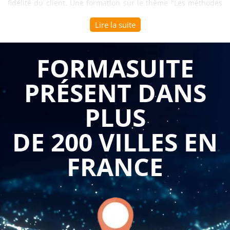
fidélité du client. Une formation sur le thème "Les méthodes
de résolution de situations conflictuelles en relation client"
Lire la suite
peut être un atout précieux pour toute entreprise cherchant à
améliorer sa gestion de la relation client. Voici pourquoi.
FORMASUITE
1. Comprendre la nature des conflits
PRÉSENT DANS
Tout conflit, qu'il soit entre un client et un service client, ou
PLUS
entre des collègues, a une cause sous-jacente. Cette
formation peut aider votre équipe à comprendre les facteurs
DE 200 VILLES EN
qui contribuent à ces conflits, afin qu'ils puissent être
identifiés et résolus plus efficacement.
FRANCE
2. Acquérir des techniques de résolution de conflits
La formation vous fournira des techniques pratiques pour
résoudre les conflits. Cela peut inclure des stratégies de
négociation, des techniques de communication efficaces et