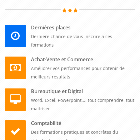
client. En formant votre équipe à ces techniques, vous pouvez
non seulement améliorer leur capacité à gérer les situations
conflictuelles avec les clients, mais aussi renforcer leur
Dernières places
compétence globale et leur confiance en eux.
Dernière chance de vous inscrire à ces
formations
5. Prévenir les conflits futurs
Achat-Vente et Commerce
Enfin, une bonne compréhension de la résolution de conflits
Améliorer vos performances pour obtenir de
peut aider à prévenir les conflits futurs. En identifiant et en
meilleurs résultats
traitant les causes sous-jacentes des conflits, vous pouvez
souvent éviter qu'ils ne se reproduisent à l'avenir.
Bureautique et Digital
Word, Excel, Powerpoint,... tout comprendre, tout
En somme, une formation sur le thème "Les méthodes de
maitriser
résolution de situations conflictuelles en relation client" peut
être bénéfique pour votre entreprise de plusieurs manières.
Comptabilité
Que ce soit pour comprendre la nature des conflits, acquérir
Des formations pratiques et concrètes du
des techniques de résolution de conflits, améliorer la