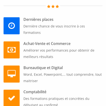
avec des exercices progressifs qui développent l'autonomie
créative et la confiance dans l'utilisation de l'outil. Nos
formations courtes et efficaces garantissent une montée en
Dernières places
compétences rapide, avec un tarif unique pour 1 à 5
Dernière chance de vous inscrire à ces
participants et le maintien des sessions dès le premier
formations
inscrit. Cette formation transforme vos équipes en créateurs
polyvalents, capables de produire rapidement des visuels
Achat-Vente et Commerce
professionnels pour tous vos supports de communication,
Améliorer vos performances pour obtenir de
renforçant votre capacité à répondre aux demandes créatives
meilleurs résultats
avec agilité et qualité.
Bureautique et Digital
Word, Excel, Powerpoint,... tout comprendre, tout
maitriser
Comptabilité
Des formations pratiques et concrètes du
débutant au confirmé