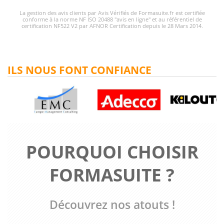
La gestion des avis clients par Avis Vérifiés de Formasuite.fr est certifiée
conforme à la norme NF ISO 20488 "avis en ligne" et au référentiel de
certification NF522 V2 par AFNOR Certification depuis le 28 Mars 2014.
ILS NOUS FONT CONFIANCE
POURQUOI CHOISIR
FORMASUITE ?
Découvrez nos atouts !