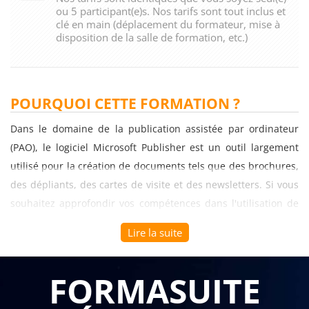
ou 5 participant(e)s. Nos tarifs sont tout inclus et
clé en main (déplacement du formateur, mise à
disposition de la salle de formation, etc.)
POURQUOI CETTE FORMATION ?
Dans le domaine de la publication assistée par ordinateur
(PAO), le logiciel Microsoft Publisher est un outil largement
utilisé pour la création de documents tels que des brochures,
des dépliants, des cartes de visite et des newsletters. Si vous
souhaitez approfondir vos compétences dans l'utilisation de
Publisher et exploiter pleinement ses fonctionnalités
Lire la suite
avancées, la formation "Le logiciel de PAO Publisher - Pour
approfondir" offre une opportunité précieuse.
FORMASUITE
La formation "Le logiciel de PAO Publisher - Pour approfondir"