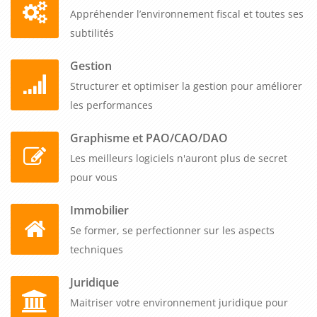
avancées de Publisher. Grâce à cette formation, ils pourront
Appréhender l’environnement fiscal et toutes ses
exprimer leur créativité, répondre aux besoins des clients et
subtilités
produire des documents de haute qualité. Cela leur
Gestion
permettra de se démarquer dans leur domaine, de répondre
Structurer et optimiser la gestion pour améliorer
aux exigences des clients et de mener à bien leurs projets de
les performances
conception avec succès.
Graphisme et PAO/CAO/DAO
Les meilleurs logiciels n'auront plus de secret
pour vous
Immobilier
Se former, se perfectionner sur les aspects
techniques
Juridique
Maitriser votre environnement juridique pour