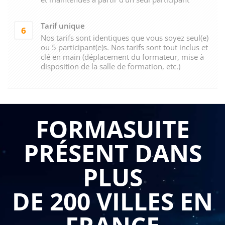
Tarif unique
6
Nos tarifs sont identiques que vous soyez seul(e)
ou 5 participant(e)s. Nos tarifs sont tout inclus et
clé en main (déplacement du formateur, mise à
disposition de la salle de formation, etc.)
FORMASUITE
PRÉSENT DANS
PLUS
DE 200 VILLES EN
FRANCE