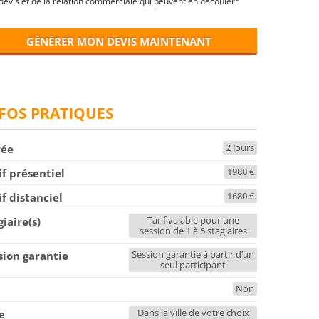
devis et de la relation commerciale qui peuvent en découler*
GÉNÉRER MON DEVIS MAINTENANT
FOS PRATIQUES
2 Jours
rée
1980 €
if présentiel
1680 €
if distanciel
Tarif valable pour une
giaire(s)
session de 1 à 5 stagiaires
Session garantie à partir d’un
sion garantie
seul participant
Non
F
Dans la ville de votre choix
le