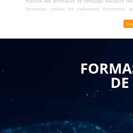
maîtrise des techniques de nettoyage mécanisé repr
formation réaliser les opérations d'entretien 
développer une expertise technique complète su
Lir
garantissant ainsi des résultats conformes aux standa
Se former à l'entretien mécanisé commence par l'a
dédiés au nettoyage mécanisé ainsi que de leurs pa
comprendre les compositions chimiques, les dosag
FORMAS
surfaces. Grâce à
Formasuite
, le programme s'adapte
qu'il s'agisse d'environnements industriels, tertiair
DE
cas pratiques directement liés à vos problématiq
immédiate et concrète.
Cette
formation réaliser les opérations d'entretien
discerner les machines et les méthodes de nettoyage
apprennent à sélectionner l'équipement adapté selon la
temporelles. L'apprentissage couvre l'utilisation d