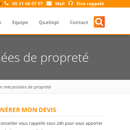
s
05 31 60 07 07
Mail
Etre rappelé
s
Equipe
Qualiopi
Contact
sées de propreté
ien mécanisées de propreté
NÉRER MON DEVIS
conseiller vous rappelle sous 24h pour vous apporter