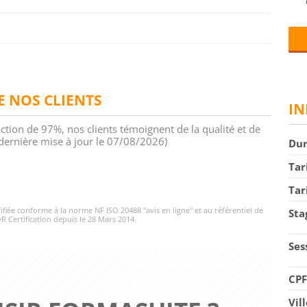
DE NOS CLIENTS
IN
action de 97%, nos clients témoignent de la qualité et de
 (dernière mise à jour le 07/08/2026)
Du
Tar
Tar
rtifiée conforme à la norme NF ISO 20488 "avis en ligne" et au référentiel de
Sta
R Certification depuis le 28 Mars 2014.
Ses
CP
Vil