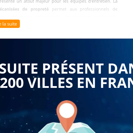
ésente un atout majeur pour les équipes d'entretien. La
mécanisées de propreté
permet aux professionnels de
r l'utilisation optimale des équipements mécanisés,
e la suite
rds de qualité attendus par les entreprises.
cquisition d'une connaissance approfondie des produits
rticularités. Cette formation permet aux participants de
es appropriés et les compatibilités entre produits et
UITE PRÉSENT DA
 gratuitement aux spécificités de votre secteur d'activité,
es ou hospitaliers. Les sessions de formation intègrent des
 200 VILLES EN FRA
ues quotidiennes, favorisant une montée en compétences
 mécanisées de propreté
développe également la capacité à
 mécanisé appropriées à chaque situation. Les participants
 nature des sols, la superficie à traiter et les contraintes
es autolaveuses, monobrosse, aspirateurs professionnels et