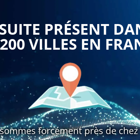
entreprise, la fiscalité internationale, etc.
 mesure peut être dispensée par des experts-comptables ou
UITE PRÉSENT DA
ficier de leur expertise et de leur expérience en matière
ons spécifiques des participants et apporter des solutions
 200 VILLES EN FRA
 mesure peut permettre d'optimiser la gestion fiscale de
duction de la charge fiscale et en évitant les risques de
 de mieux comprendre les implications fiscales des choix
évolutions fiscales à venir.
sur mesure peut être un investissement rentable pour les
es des dirigeants et des professionnels, en optimisant la
es de redressement fiscal.
sommes forcément près de chez 