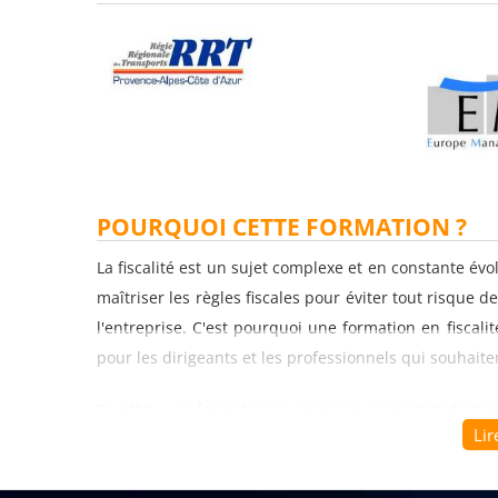
POURQUOI CETTE FORMATION ?
La fiscalité est un sujet complexe et en constante év
maîtriser les règles fiscales pour éviter tout risque d
l'entreprise. C'est pourquoi une formation en fiscali
pour les dirigeants et les professionnels qui souhai
En effet, une formation sur mesure permet d'adapter
Lir
en fonction de son secteur d'activité, de sa taille et 
les différents impôts (IS, TVA, CFE, CVAE, etc.), le