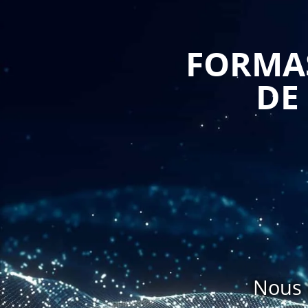
obligations fiscales liées aux opérations courantes de l'
De plus, la formation en fiscalité d'entreprise sur
FORMAS
des fiscalistes expérimentés, ce qui permet de béné
fiscale. Ils pourront également répondre aux questi
DE
personnalisées à leurs problématiques fiscales.
Enfin, une formation en fiscalité d'entreprise sur
l'entreprise, en identifiant les opportunités de ré
redressement fiscal. Elle peut également permettre
stratégiques de l'entreprise et de mieux anticiper les 
En résumé, une formation en fiscalité d'entreprise 
entreprises, en renforçant les connaissances fiscal
gestion fiscale de l'entreprise et en évitant les risqu
Nous 