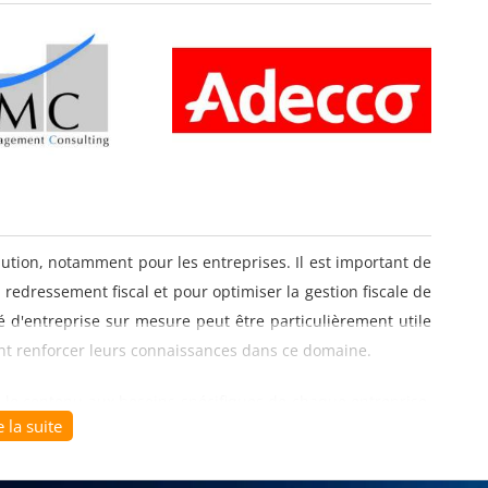
olution, notamment pour les entreprises. Il est important de
e redressement fiscal et pour optimiser la gestion fiscale de
té d'entreprise sur mesure peut être particulièrement utile
tent renforcer leurs connaissances dans ce domaine.
 le contenu aux besoins spécifiques de chaque entreprise,
e la suite
de sa situation fiscale. Elle peut aborder des sujets tels que
s crédits d'impôt, les dispositifs de défiscalisation, les