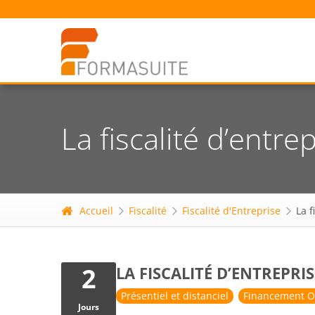
La fiscalité d’entr
Accueil
Fiscalité
Fiscalité d'Entreprise
La f
2
LA FISCALITÉ D’ENTREPR
Présentiel et distanciel
Financement O
Jours