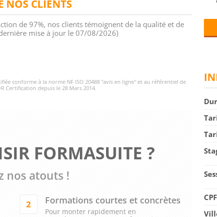
DE NOS CLIENTS
action de 97%, nos clients témoignent de la qualité et de
 (dernière mise à jour le 07/08/2026)
IN
rtifiée conforme à la norme NF ISO 20488 "avis en ligne" et au référentiel de
R Certification depuis le 28 Mars 2014.
Du
Tar
Tar
SIR FORMASUITE ?
Sta
 nos atouts !
Ses
CP
Formations courtes et concrètes
2
Pour monter rapidement en
Vil