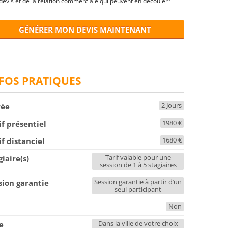
devis et de la relation commerciale qui peuvent en découler*
GÉNÉRER MON DEVIS MAINTENANT
FOS PRATIQUES
2 Jours
rée
1980 €
if présentiel
1680 €
if distanciel
Tarif valable pour une
giaire(s)
session de 1 à 5 stagiaires
Session garantie à partir d’un
sion garantie
seul participant
Non
F
Dans la ville de votre choix
le