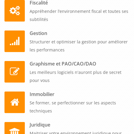
Fiscalité
l'entreprise. En investissant dans cette formation, les
Appréhender l’environnement fiscal et toutes ses
entreprises B to B démontrent leur engagement envers la
subtilités
sécurité et la santé de leurs travailleurs, tout en favorisant un
environnement de travail sûr et sain propice à la productivité
Gestion
et à la réussite globale de l'entreprise.
Structurer et optimiser la gestion pour améliorer
les performances
Graphisme et PAO/CAO/DAO
Les meilleurs logiciels n'auront plus de secret
pour vous
Immobilier
Se former, se perfectionner sur les aspects
techniques
Juridique
Maitriser votre environnement juridique pour