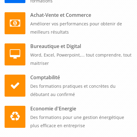
formations
En investissant dans une formation sur le management de la
prévention des risques professionnels (niveau 1), les
Achat-Vente et Commerce
entreprises B to B peuvent s'assurer que leurs travailleurs
Améliorer vos performances pour obtenir de
sont protégés contre les risques professionnels et qu'ils
meilleurs résultats
évoluent dans un environnement de travail sûr et sain. Cela
Bureautique et Digital
permet de réduire les coûts liés aux accidents du travail, aux
Word, Excel, Powerpoint,... tout comprendre, tout
maladies professionnelles et aux arrêts de travail, tout en
maitriser
favorisant la productivité et en renforçant l'image de
l'entreprise.
Comptabilité
Des formations pratiques et concrètes du
En conclusion, la formation sur le management de la
débutant au confirmé
prévention des risques professionnels (niveau 1) avec une
intégration de la prévention et l'élaboration d'un plan
Economie d'Energie
d'actions constitue un investissement précieux pour les
Des formations pour une gestion énergétique
entreprises B to B. Elle permet d'acquérir les compétences
plus efficace en entreprise
nécessaires pour identifier, évaluer et prévenir les risques
professionnels, tout en impliquant activement les acteurs de