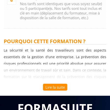
6
Nos tarifs sont identiques que vous soyez seul(e)
ou 5 participant(e)s. Nos tarifs sont tout inclus et
clé en main (déplacement du formateur, mise à
disposition de la salle de formation, etc.)
POURQUOI CETTE FORMATION ?
La sécurité et la santé des travailleurs sont des aspects
essentiels de la gestion d'une entreprise. La prévention des
risques professionnels est une priorité absolue pour assurer
un environnement de travail sûr et sain. Dans ce contexte, la
formation sur le management de la prévention des risques
professionnels (niveau 1) revêt une grande importance pour
Lire la suite
les entreprises B to B. Elle permet d'acquérir les
connaissances et les compétences nécessaires pour intégrer
FORMASUITE
la prévention des risques dans toutes les activités de
l'entreprise et élaborer un plan d'actions efficace.