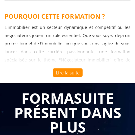
POURQUOI CETTE FORMATION ?
L'immobilier est un secteur dynamique et compétitif où les
négociateurs jouent un rôle essentiel. Que vous soyez déjà un
professionnel de l'immobilier ou que vous envisagiez de vous
lancer dans cette carrière passionnante, une formation
spécialisée sur le thème "Négociateur immobilier" offre de
nombreux avantages pour les acteurs B to B du secteur.
Lire la suite
Voici les principaux avantages de suivre une telle formation :
FORMASUITE
Maîtrise des techniques de négociation : Les
formations sur la négociation immobilière vous
PRÉSENT DANS
permettent d'acquérir des compétences essentielles en
matière de négociation. Vous apprendrez les
techniques de persuasion, de communication et de
PLUS
gestion des conflits, ainsi que les meilleures pratiques
pour mener des négociations fructueuses. Une bonne
maîtrise de ces techniques vous permettra d'obtenir