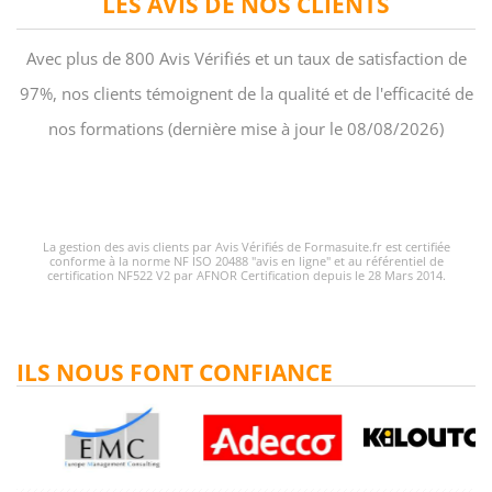
LES AVIS DE NOS CLIENTS
Avec plus de 800 Avis Vérifiés et un taux de satisfaction de
97%, nos clients témoignent de la qualité et de l'efficacité de
nos formations (dernière mise à jour le 08/08/2026)
La gestion des avis clients par Avis Vérifiés de Formasuite.fr est certifiée
conforme à la norme NF ISO 20488 "avis en ligne" et au référentiel de
certification NF522 V2 par AFNOR Certification depuis le 28 Mars 2014.
ILS NOUS FONT CONFIANCE