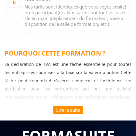
6
Nos tarifs sont identiques que vous soyez seul(e)
ou 5 participant(e)s. Nos tarifs sont tout inclus et
clé en main (déplacement du formateur, mise à
disposition de la salle de formation, etc.)
POURQUOI CETTE FORMATION ?
La déclaration de TVA est une tâche essentielle pour toutes
les entreprises soumises à la taxe sur la valeur ajoutée. Cette
tâche peut cependant s'avérer complexe et fastidieuse, en
particulier pour les entreprises qui ont une activité
internationale ou qui effectuent des opérations complexes.
C'est pourquoi une formation spécialisée en la matière peut
Lire la suite
s'avérer très utile.
Tout d'abord, une formation en déclaration de TVA permettra
FORMASUITE
aux participants de comprendre les bases de la TVA, telles