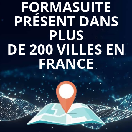
FORMASUITE
offre aux professionnels les compétences et les
connaissances nécessaires pour se conformer à cette norme
PRÉSENT DANS
et pour mettre en place un système de management de la
sécurité des denrées alimentaires efficace. Voici pourquoi
PLUS
cette formation est d'une grande importance pour un public
B to B.
DE 200 VILLES EN
Tout d'abord, la formation permet aux professionnels de
FRANCE
comprendre les exigences de la norme ISO 22000. Ils
apprennent les principes fondamentaux de la sécurité des
denrées alimentaires, les bonnes pratiques d'hygiène, les
systèmes de management de la sécurité des denrées
alimentaires et les méthodes de contrôle des risques. Cette
compréhension approfondie de la norme leur permet de
mettre en place des mesures de prévention et de contrôle
adaptées, de suivre les procédures de sécurité alimentaire et
de garantir la conformité aux exigences réglementaires.