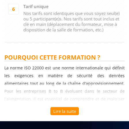
Tarif unique
6
Nos tarifs sont identiques que vous soyez seul(e)
ou 5 participant(e)s. Nos tarifs sont tout inclus et
clé en main (déplacement du formateur, mise à
disposition de la salle de formation, etc.)
POURQUOI CETTE FORMATION ?
La norme ISO 22000 est une norme internationale qui définit
les exigences en matière de sécurité des denrées
alimentaires tout au long de la chaîne d'approvisionnement.
Pour les entreprises B to B évoluant dans le secteur de
l'alimentation, il est essentiel de comprendre et de maîtriser
cette norme afin de garantir la sécurité des produits
Lire la suite
alimentaires et la satisfaction des clients. Une formation axée
sur le thème "Comprendre et maîtriser la norme ISO 22000"