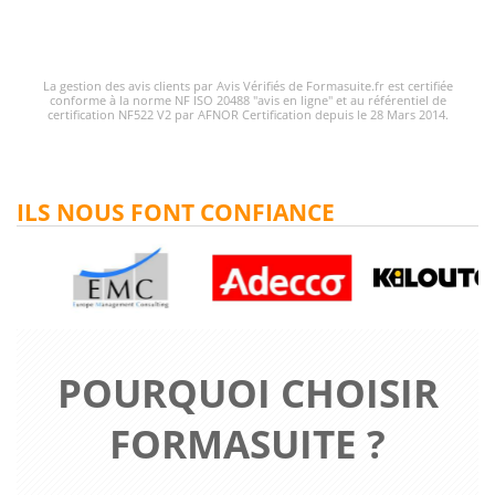
La gestion des avis clients par Avis Vérifiés de Formasuite.fr est certifiée
conforme à la norme NF ISO 20488 "avis en ligne" et au référentiel de
certification NF522 V2 par AFNOR Certification depuis le 28 Mars 2014.
ILS NOUS FONT CONFIANCE
POURQUOI CHOISIR
FORMASUITE ?