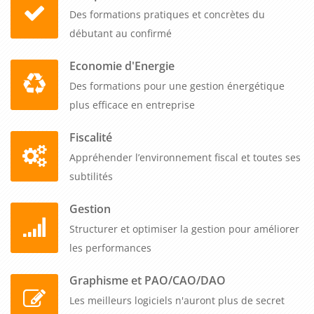
démarre dès un participant, et notre tarif unique couvre
Des formations pratiques et concrètes du
jusqu'à cinq collaborateurs pour un même prix tout inclus.
débutant au confirmé
Vous organisez ce programme quand vous le souhaitez, selon
votre calendrier stratégique, permettant à vos équipes de
Economie d'Energie
piloter efficacement votre démarche de performance
Des formations pour une gestion énergétique
énergétique.
plus efficace en entreprise
Fiscalité
Appréhender l’environnement fiscal et toutes ses
subtilités
Gestion
Structurer et optimiser la gestion pour améliorer
les performances
Graphisme et PAO/CAO/DAO
Les meilleurs logiciels n'auront plus de secret