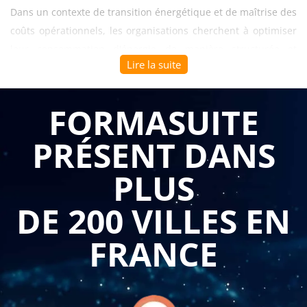
Dans un contexte de transition énergétique et de maîtrise des
coûts opérationnels, les organisations cherchent à optimiser
leur consommation d'énergie de manière structurée et
Lire la suite
pérenne. La norme internationale dédiée au management
énergétique offre un cadre méthodologique éprouvé pour
réduire les dépenses, améliorer la performance
FORMASUITE
environnementale et répondre aux attentes réglementaires
PRÉSENT DANS
croissantes. Les responsables qualité, environnement et
énergie doivent s'approprier cette référence pour
PLUS
transformer les objectifs stratégiques en plans d'action
concrets et mesurables.
DE 200 VILLES EN
La
formation iso 50001 : comment maîtriser la norme et
FRANCE
piloter le management de l'énergie
proposée par
Formasuite
permet aux participants d'évaluer précisément
les enjeux du management énergétique et de comprendre les
exigences normatives dans leur globalité. Le programme