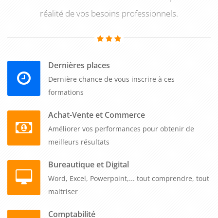
par zone ou par processus. Nous adaptons gratuitement le
réalité de vos besoins professionnels.
contenu aux spécificités de votre site industriel, tertiaire ou
logistique, garantissant une application immédiate dans votre
contexte opérationnel.
Dernières places
Cette
formation iso 50001 : comment maîtriser la norme et
Dernière chance de vous inscrire à ces
piloter le management de l'énergie
aborde enfin la conduite
formations
d'un projet de certification, depuis la phase de diagnostic
jusqu'à l'audit de certification par un organisme accrédité.
Achat-Vente et Commerce
Les participants acquièrent les méthodes pour préparer leur
Améliorer vos performances pour obtenir de
organisation, constituer les preuves de conformité et gérer
meilleurs résultats
les éventuels écarts identifiés lors des audits. Ces sessions se
Bureautique et Digital
déroulent où vous le souhaitez : dans vos locaux pour
Word, Excel, Powerpoint,... tout comprendre, tout
travailler sur vos installations réelles, dans nos salles
maitriser
équipées partout en France, ou en distanciel selon vos
contraintes. Avec notre garantie premier inscrit, votre session
Comptabilité