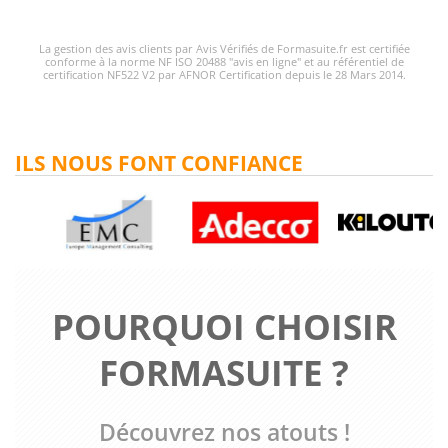
La gestion des avis clients par Avis Vérifiés de Formasuite.fr est certifiée
conforme à la norme NF ISO 20488 "avis en ligne" et au référentiel de
certification NF522 V2 par AFNOR Certification depuis le 28 Mars 2014.
ILS NOUS FONT CONFIANCE
POURQUOI CHOISIR
FORMASUITE ?
Découvrez nos atouts !