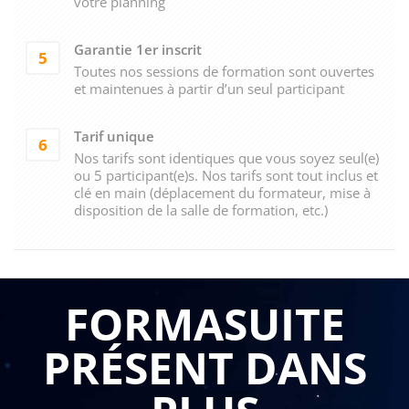
votre planning
Garantie 1er inscrit
5
Toutes nos sessions de formation sont ouvertes
et maintenues à partir d’un seul participant
Tarif unique
6
Nos tarifs sont identiques que vous soyez seul(e)
ou 5 participant(e)s. Nos tarifs sont tout inclus et
clé en main (déplacement du formateur, mise à
disposition de la salle de formation, etc.)
FORMASUITE
PRÉSENT DANS